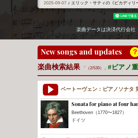
2025-09-07
♪ エリック・サティの《ピカディリ
楽曲データは決済代行会社
New songs and updates
楽曲検索結果
#ピアノ
（2/530）
ベートーヴェン：ピアノソナタ 第1楽章
Sonata for piano at four ha
Beethoven（1770〜1827）
ドイツ