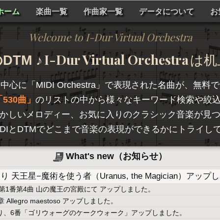
ホーム
楽曲一覧
作曲家一覧
データについて
お
Welcome to I-Dur Virtual Orchestra
I-Dur Virtual Orchestra
TM ♪
は机
を中心に「
MIDI Orchestra
」で表現された名曲が、無料で
530曲
のリストの中から様々なキーワード検索や絞
かしいメロディー、お気に入りのクラシック音楽が見
hestraは、MIDIとDTMでどこまで音楽の表現ができるかに
What's new（お知らせ）
天王星−魔術を使う者（Uranus, the Magician）アッ
第1番第4曲 山の魔王の宮殿にて アップしました。
llegro maestoso アップしました。
より、6番「ゴリウォーグのケークウォーク」アップしました。