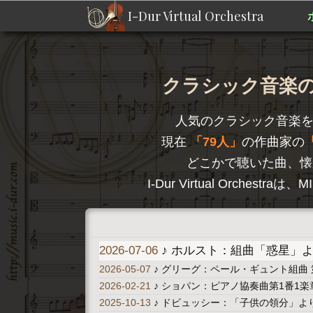
I-Dur Virtual Orchestra
クラシック音楽のD
人気のクラシック音楽
現在
79人
の作曲家の
どこかで聴いた曲、懐
I-Dur Virtual Orc
2026-07-06
♪ ホルスト：組曲「惑星」より 
2026-05-07
♪ グリーグ：ペール・ギュント組曲 
2026-02-21
♪ ショパン：ピアノ協奏曲第1番1楽章 A
2025-10-13
♪ ドビュッシー：「子供の領分」