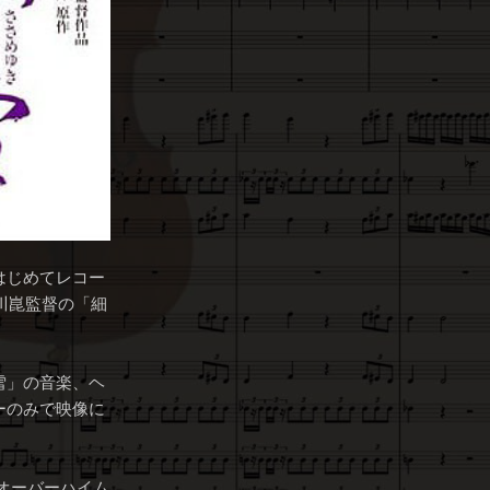
はじめてレコー
川崑監督の「細
雪」の音楽、ヘ
ーのみで映像に
オーバーハイム