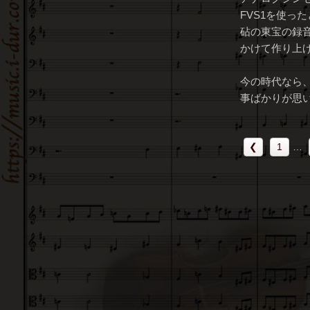
FVS1を使っ
砧の東宝の録
かけて作り上
今の時代なら
事ばかりが思
❮
1
…