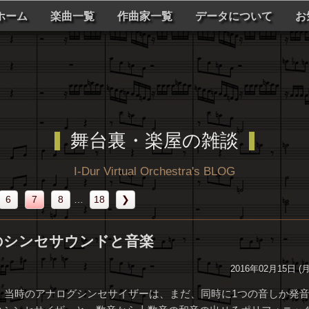
ホーム
楽曲一覧
作曲家一覧
データについて
お
舞台裏・楽屋の雑談
I-Dur Virtual Orchestra's BLOG
6
7
8
…
18
❯
のシンセサウンドと音楽
2016年02月15日 (
頃、当時のアナログシンセサイザーは、まだ、同時に1つの音しか発