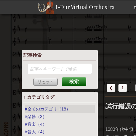
I-Dur Virtual Orchestra
記事検索
❮
1
…
♪ カテゴリタグ
試行錯誤
#全てのカテゴリ（18）
#楽器（3）
#音楽（4）
1980年代中
#音大（4）