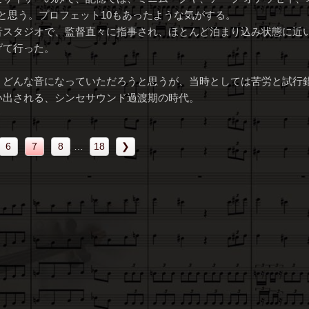
たと思う。プロフェット10もあったような気がする。
音スタジオで、監督直々に指事され、ほとんど泊まり込み状態に近
げて行った。
、どんな音になっていただろうと思うが、当時としては苦労と試行
い出される、シンセサウンド過渡期の時代。
6
7
8
…
18
❯