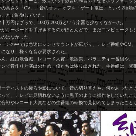
クシンセサイザーと、数音から十数音の和音の出せるポリフォニッ
音の高さを「CV」、音のオン、オフを「ゲート電圧」という2種類
ることで制御していた。
十万円はざらで、100万,200万という楽器も少なくなかった。
ンがキーボードを手弾きするのがほとんどで、まだコンピュータも
ものはなかった。
シーンの中では急速にシンセサウンドが広がり、テレビ番組やCM
うになり、様々な音が要求された。
ろん、紅白歌合戦、レコード大賞、歌謡祭、バラエティー番組や、
ーンで音作りと演出のため、僕たちは駆り出された。生番組は、緊
ボーディストの後ろや影について、音の切り替えや、何かあったと
取って、テレビに見切れないように黒子のように操作をしていたこ
歌合戦やレコード大賞などの生番組の転換で見切れてしまったこと