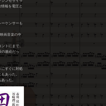
クシンセサイザ
の情報を電圧と
シーケンサーも
、映画音楽の中
コントにまで、
張の連続だっ
きにすぐに対処
ともあった。
もあった。