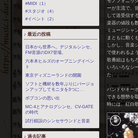
モノフォニッ
#MIDI（1）
ーが主流で、
#スタジオ（4）
して送受信す
#イベント（2）
楽器の値段も数
ミュージシャ
♪ 最近の投稿
まともに動く
しかし、音楽
日本から世界へ。デジタルシンセ、
で使われるよ
FM音源のDX7登場。
歌番組はもち
六本木ヒルズのオープニングイベン
ト
いろいろなシ
た。
東京ディズニーランドの開園
ソフトと機材を数年ぶりにバージョ
バンドやキー
ンアップしてモニタを3つに…
できる態勢を
ポプコンの思い出
時には、紅白
MC-4とアナログシンセ。CV-GATE
の時代
試行錯誤のシンセサウンドと音楽
♪ 過去記事