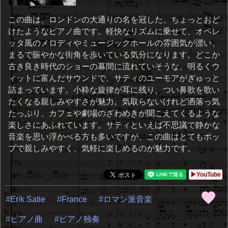
この曲は、ロンドンの大通りの名を冠した、ちょっとおど
けたようなピアノ曲です。軽快なリズムに乗せて、オペレ
ッタ風のメロディやミュージックホールの雰囲気が漂い、
まるで賑やかな街角を歩いている気分になります。どこか
古き良き時代のショーの幕間に流れていそうな、明るくウ
ィットに富んだサウンドで、サティのユーモアがぎゅっと
詰まっています。小粋な旋律が耳に残り、つい鼻歌を歌い
たくなる親しみやすさが魅力。気取らないけれど洒落っ気
たっぷり、カフェや劇場のざわめきが聞こえてくるような
楽しさにあふれています。サティといえば不思議で静かな
音楽を思い浮かべる方も多いですが、この曲はとてもポッ
プで親しみやすく、気軽に楽しめるのが魅力です。
▶YouTube
Erik Satie
France
ロマン派音楽
ピアノ曲
ピアノ独奏