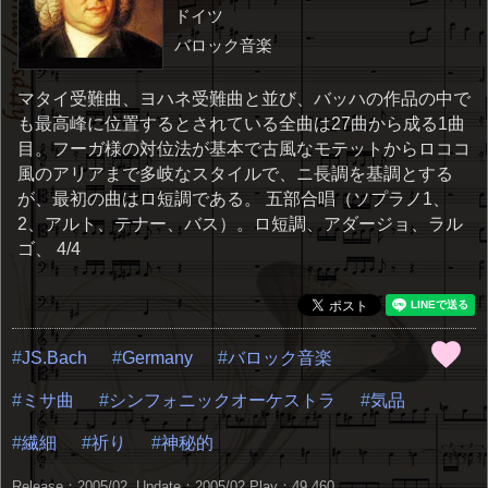
ドイツ
バロック音楽
マタイ受難曲、ヨハネ受難曲と並び、バッハの作品の中で
も最高峰に位置するとされている全曲は27曲から成る1曲
目。フーガ様の対位法が基本で古風なモテットからロココ
風のアリアまで多岐なスタイルで、ニ長調を基調とする
が、最初の曲はロ短調である。 五部合唱（ソプラノ1、
2、アルト、テナー、バス）。ロ短調、アダージョ、ラル
ゴ、 4/4
JS.Bach
Germany
バロック音楽
ミサ曲
シンフォニックオーケストラ
気品
繊細
祈り
神秘的
Release：2005/02 Update：2005/02
Play：49,460