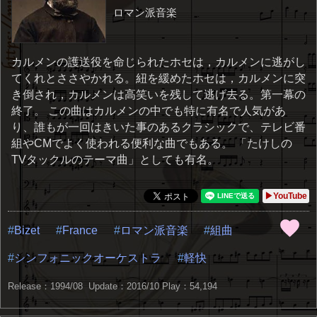
ロマン派音楽
カルメンの護送役を命じられたホセは，カルメンに逃がし
てくれとささやかれる。紐を緩めたホセは，カルメンに突
き倒され，カルメンは高笑いを残して逃げ去る。第一幕の
終了。 この曲はカルメンの中でも特に有名で人気があ
り、誰もが一回はきいた事のあるクラシックで、テレビ番
組やCMでよく使われる便利な曲でもある。 「たけしの
TVタックルのテーマ曲」としても有名。
▶YouTube
Bizet
France
ロマン派音楽
組曲
シンフォニックオーケストラ
軽快
Release：1994/08 Update：2016/10
Play：54,194