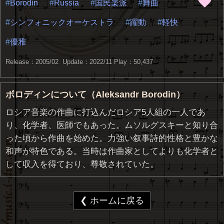
Borodin
Russia
国民楽派
舞曲
シンフォニックオーケストラ
躍動
軽快
優雅
Release：2005/02 Update：2022/11
Play：50,437
ボロディンについて（Aleksandr Borodin）
ロシア音楽の作曲に打込んだロシア5人組の一人であ
り、化学者、医師でもあった。ムソルグスキーと知り合
った頃から作曲を始めた。力強い叙事詩的性格と豊かな
和声が特色である。当時は作曲家としてよりも化学者と
して収入を得ており、尊敬されていた。
❮ ホームに戻る