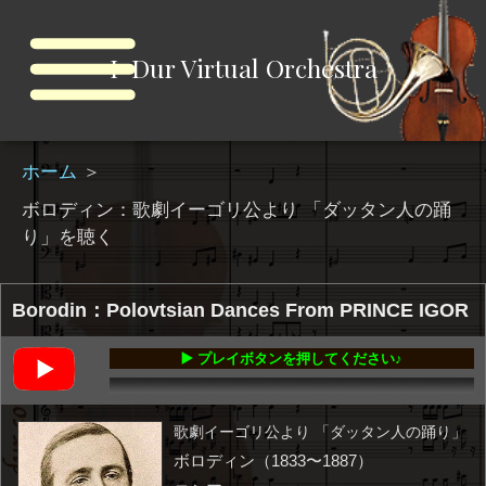
I-Dur Virtual Orchestra
ホーム
＞
ボロディン：歌劇イーゴリ公より 「ダッタン人の踊
り」を聴く
Borodin：Polovtsian Dances From PRINCE IGOR
▶️ プレイボタンを押してください♪
00:00
-13:16
歌劇イーゴリ公より 「ダッタン人の踊り」
ボロディン（1833〜1887）