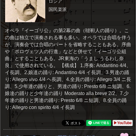
ロシア
国民楽派
オペラ『イーゴリ公』の第2幕の曲（韃靼人の踊り）。こ
の曲は独立で演奏される事も多い。オペラでは合唱を伴う
が、演奏会では合唱のパートを省略することもある。序曲
や「ポロヴェツ人の行進」などと併せて『イーゴリ公組
曲』とすることもある。JR東海の「うまし うるわし奈
良」で使用されている。 【構成】 1.序奏: Andantino 4/4、
イ長調、2.娘達の踊り: Andantino 4/4 イ長調、3.男達の踊
り: Allegro vivo 4/4 ヘ長調、4.全員の踊り: Allegro 3/4 ニ長
調、5.少年達の踊りと、男達の踊り: Presto 6/8 ニ短調、6.
娘達の踊りと少年達の踊り Moderato alla breve 2/2、7.少
年達の踊りと男達の踊り: Presto 6/8 ニ短調、8.全員の踊
り: Allegro con spirito 4/4 イ長調
▶YouTube