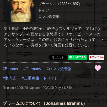
ブラームス（1833〜1897）
ドイツ
ロマン派音楽
変ホ長調、4分の3拍子。 軽快なスケルツォで、楽しげな
アンサンブルを聴かせる哀愁漂うトリオ。 ピアニストの
アシュケナージは、この曲がお気に入りだったようで、い
ろいろなホルン奏者を招いて何度も録音している。
▶YouTube
Brahms
Germany
ロマン派音楽
室内楽
三重奏曲（トリオ）
Release：2008/06 Update：2022/09
Play：8,549
ブラームスについて（Johannes Brahms）