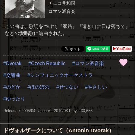
チェコ共和国
ロマン派音楽
この曲は、歌詞をつけて『家路』『遠き山に日は落ちて』
などの愛唱歌に編曲された。
▶YouTube
Dvorak
Czech Republic
ロマン派音楽
交響曲
シンフォニックオーケストラ
のどか
ほのぼの
せつない
やさしい
ゆったり
Release：2005/04 Update：2019/08
Play：30,656
ドヴォルザークについて（Antonin Dvorak）