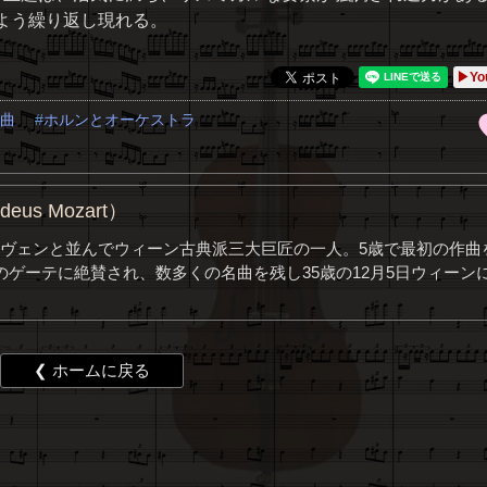
よう繰り返し現れる。
▶Yo
曲
ホルンとオーケストラ
us Mozart）
ヴェンと並んでウィーン古典派三大巨匠の一人。5歳で最初の作曲
ゲーテに絶賛され、数多くの名曲を残し35歳の12月5日ウィーン
❮ ホームに戻る