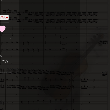
uTube
を
にて永