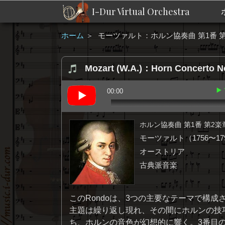
I-Dur Virtual Orchestra
ホーム
＞
モーツァルト：ホルン協奏曲 第1番 第2
Mozart (W.A.)：Horn Concerto No
▶
00:00
ホルン協奏曲 第1番 第2楽章
モーツァルト（1756〜17
オーストリア
古典派音楽
このRondoは、3つの主要なテーマで構
主題は繰り返し現れ、その間にホルンの技
ち、ホルンの音色が幻想的に響く。3番目