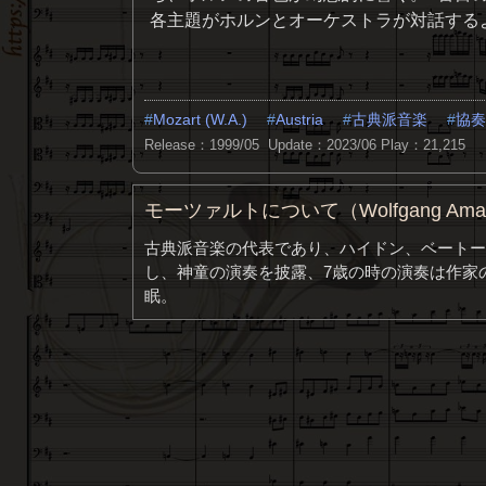
各主題がホルンとオーケストラが対話する
Mozart (W.A.)
Austria
古典派音楽
協奏
Release：1999/05 Update：2023/06
Play：21,215
モーツァルトについて（Wolfgang Amade
古典派音楽の代表であり、ハイドン、ベートー
し、神童の演奏を披露、7歳の時の演奏は作家の
眠。