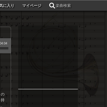
気に入り
マイページ
楽曲検索
04:04
この
を持
る。