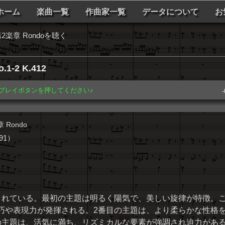
ホーム
楽曲一覧
作曲家一覧
データについて
お
楽章 Rondoを聴く
.1-2 K.412
️ プレイボタンを押してください♪
-
 Rondo
91）
成されている。最初の主題は明るく陽気で、美しい旋律が特徴。
巧や表現力が発揮される。2番目の主題は、より柔らかな性格
の主題は、活気に満ち、リズミカルな要素が強調され迫力があ