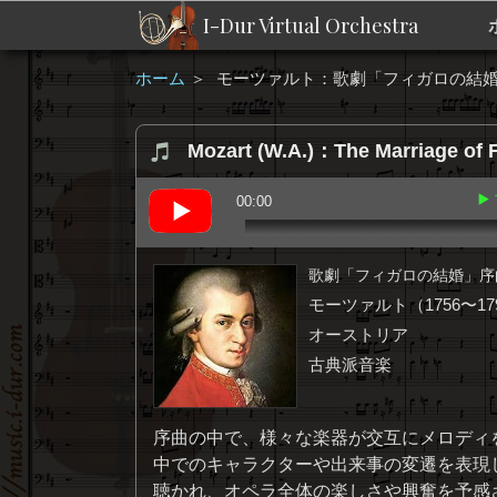
I-Dur Virtual Orchestra
ホーム
＞
モーツァルト：歌劇「フィガロの結婚
Mozart (W.A.)：The Marriage of F
▶
00:00
歌劇「フィガロの結婚」序
モーツァルト（1756〜17
オーストリア
古典派音楽
序曲の中で、様々な楽器が交互にメロディ
中でのキャラクターや出来事の変遷を表現
聴かれ、オペラ全体の楽しさや興奮を予感