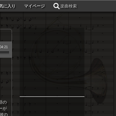
気に入り
マイページ
楽曲検索
04:21
語の
ーが
彼の