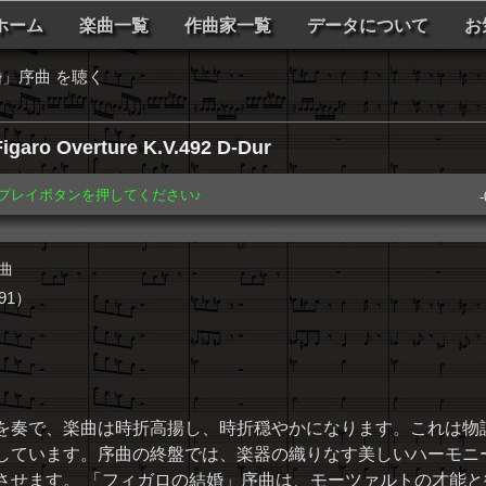
ホーム
楽曲一覧
作曲家一覧
データについて
お
」序曲 を聴く
igaro Overture K.V.492 D-Dur
️ プレイボタンを押してください♪
-
曲
91）
を奏で、楽曲は時折高揚し、時折穏やかになります。これは物
しています。序曲の終盤では、楽器の織りなす美しいハーモニ
させます。 「フィガロの結婚」序曲は、モーツァルトの才能と