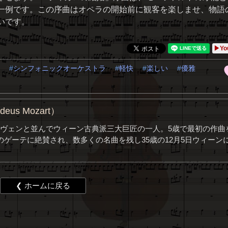
一例です。この序曲はオペラの開始前に観客を楽しませ、物語
いです。
▶Yo
シンフォニックオーケストラ
軽快
楽しい
優雅
us Mozart）
ヴェンと並んでウィーン古典派三大巨匠の一人。5歳で最初の作曲
ゲーテに絶賛され、数多くの名曲を残し35歳の12月5日ウィーン
❮ ホームに戻る