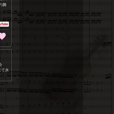
の舞
uTube
を
にて永