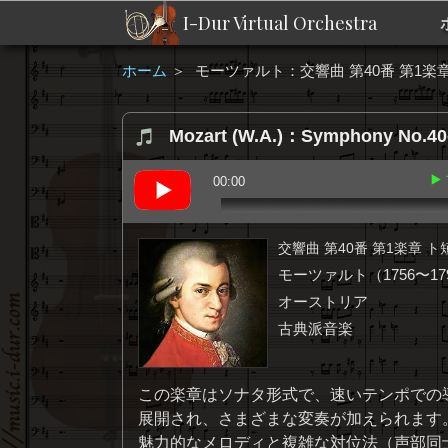
I-Dur Virtual Orchestra
ホーム
＞
モーツァルト：交響曲 第40番 第1楽章 ト短
Mozart (W.A.)：Symphony No.40-1
▶
00:00
交響曲 第40番 第1楽章 ト短調 M
モーツァルト（1756〜17
オーストリア
古典派音楽
この楽章はソナタ形式で、速いテンポでの
展開され、さまざまな変奏が加えられます
魅力的なメロディと複雑な対位法（声部同