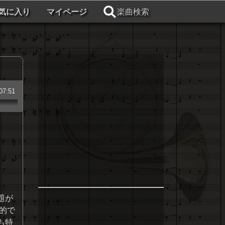
気に入り
マイページ
楽曲検索
07:51
題が
的で
も特