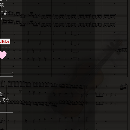
第
によ
8年
uTube
を
にて永