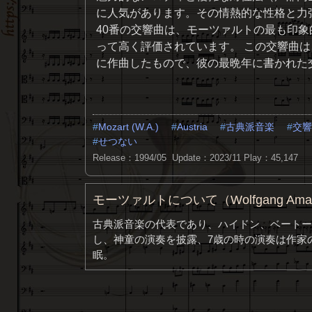
に人気があります。その情熱的な性格と力
40番の交響曲は、モーツァルトの最も印
って高く評価されています。 この交響曲は
に作曲したもので、彼の最晩年に書かれた
Mozart (W.A.)
Austria
古典派音楽
交響
せつない
Release：1994/05 Update：2023/11
Play：45,147
モーツァルトについて（Wolfgang Amade
古典派音楽の代表であり、ハイドン、ベートー
し、神童の演奏を披露、7歳の時の演奏は作家の
眠。