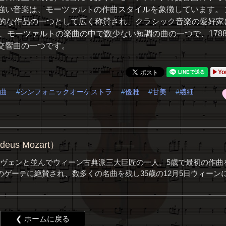
強い音楽は、モーツァルトの作曲スタイルを象徴しています。 
象的な作品の一つとして広く称賛され、クラシック音楽の愛好家
、モーツァルトの楽曲の中で数少ない短調の曲の一つで、178
交響曲の一つです。
▶Yo
曲
シンフォニックオーケストラ
優雅
甘美
繊細
us Mozart）
ヴェンと並んでウィーン古典派三大巨匠の一人。5歳で最初の作曲
ゲーテに絶賛され、数多くの名曲を残し35歳の12月5日ウィーン
❮ ホームに戻る