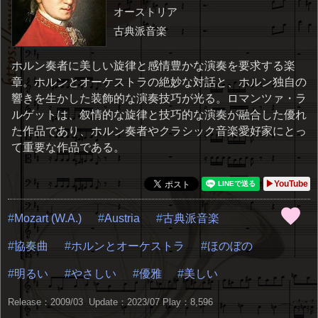
オーストリア
古典派音楽
ホルン奏者に美しい旋律と感情豊かな演奏を要求する楽
章。ホルンとオーケストラの絶妙な対話と、ホルン独自の
響きを生かした装飾的な演奏技巧が光る。ロマンツァ・ラ
ルゲットは、叙情的な旋律と技巧的な演奏が融合した優れ
た作品であり、ホルン奏者やクラシック音楽愛好家にとっ
て重要な作品である。
▶YouTube
Mozart (W.A.)
Austria
古典派音楽
協奏曲
ホルンとオーケストラ
ほのぼの
明るい
やさしい
優雅
美しい
Release：2009/03 Update：2023/07
Play：8,596