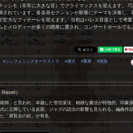
テッシモ（非常に大きな音）でクライマックスを迎えます。 巧
揮されています。各楽器セクションが順番にテーマを演奏し、
で壮大なフィナーレを迎えます。 当初はバレエ音楽として考案
ムとメロディーが多くの聴衆に愛され、コンサートホールでも
▶Yo
シンフォニックオーケストラ
雄大
重厚
情熱
Ravel）
術師」と言われ、卓越した管弦楽法、精緻な書法が特徴的。印象
式に立脚している反面、ジャズの語法の影響も見られる。編曲作
た「展覧会の絵」が有名。