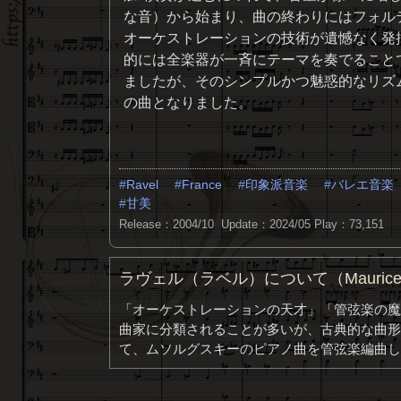
な音）から始まり、曲の終わりにはフォル
オーケストレーションの技術が遺憾なく発
的には全楽器が一斉にテーマを奏でること
ましたが、そのシンプルかつ魅惑的なリズ
の曲となりました。
Ravel
France
印象派音楽
バレエ音楽
甘美
Release：2004/10 Update：2024/05
Play：73,151
ラヴェル（ラベル）について（Maurice 
「オーケストレーションの天才」「管弦楽の魔
曲家に分類されることが多いが、古典的な曲形
て、ムソルグスキーのピアノ曲を管弦楽編曲し