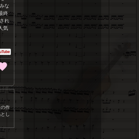
みな
最終
され
人気
uTube
派の作
品とし