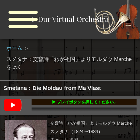
I-Dur Virtual Orchestra
ホーム
＞
スメタナ：交響詩「わが祖国」よりモルダウ Marche
を聴く
Smetana：Die Moldau from Ma Vlast
▶️ プレイボタンを押してください♪
00:00
-11:58
交響詩「わが祖国」よりモルダウ Marche
スメタナ（1824〜1884）
チェコ共和国