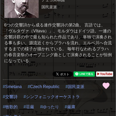
国民楽派
6つの交響詩から成る連作交響詩の第2曲。 言語では、
「ヴルタヴァ（Vltava）」、モルダウはドイツ語。一連の
交響詩群の中で最も知られた作品であり、単独で演奏され
る事も多い。源流近くからプラハを流れ、エルベ川へ合流
するまでの様子が描かれている。 毎年行なわれるプラハ
の春音楽祭のオープニング曲として演奏されることが恒例
になっている。
▶YouTube
Smetana
Czech Republic
国民楽派
交響詩
シンフォニックオーケストラ
牧歌的
荘厳
ゆったり
厳粛