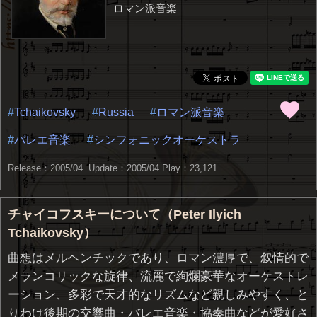
ロマン派音楽
Tchaikovsky
Russia
ロマン派音楽
バレエ音楽
シンフォニックオーケストラ
Release：2005/04 Update：2005/04
Play：23,121
チャイコフスキーについて（Peter Ilyich
Tchaikovsky）
曲想はメルヘンチックであり、ロマン濃厚で、叙情的で
メランコリックな旋律、流麗で絢爛豪華なオーケストレ
ーション、多彩で天才的なリズムなど親しみやすく、と
りわけ後期の交響曲・バレエ音楽・協奏曲などが愛好さ