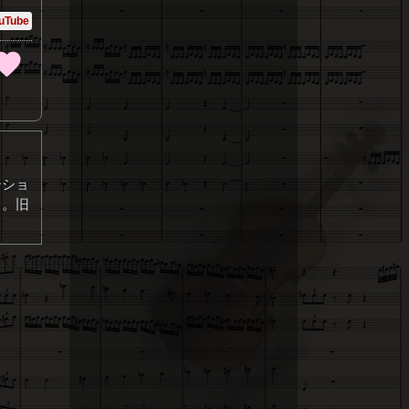
uTube
ーショ
る。旧