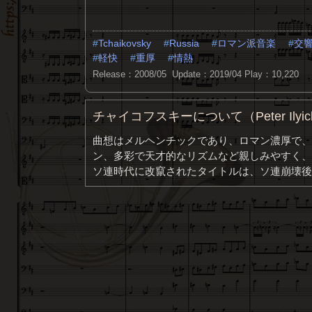
Tchaikovsky
Russia
ロマン派音楽
交
軽快
重厚
情熱
Release：2008/05 Update：2019/04
Play：10,220
チャイコフスキーについて（Peter Ilyich T
曲想はメルヘンチックであり、ロマン濃厚で、
ン、多彩で天才的なリズムなど親しみやすく、
ソ連時代に改竄されたタイトルは、ソ連崩壊後