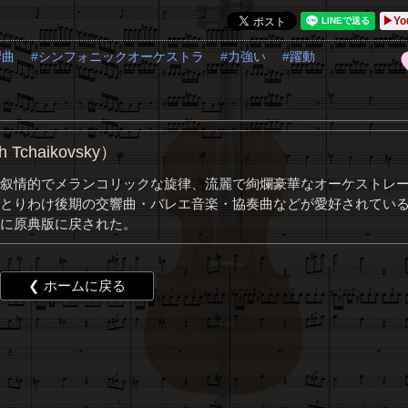
▶Yo
響曲
シンフォニックオーケストラ
力強い
躍動
chaikovsky）
叙情的でメランコリックな旋律、流麗で絢爛豪華なオーケストレ
とりわけ後期の交響曲・バレエ音楽・協奏曲などが愛好されてい
に原典版に戻された。
❮ ホームに戻る