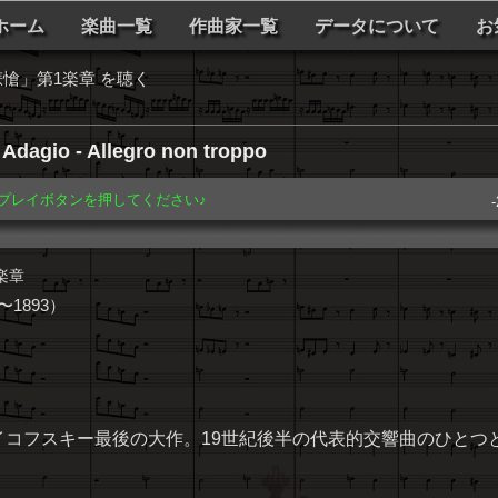
ホーム
楽曲一覧
作曲家一覧
データについて
お
悲愴」第1楽章 を聴く
dagio - Allegro non troppo
️ プレイボタンを押してください♪
-
楽章
1893）
チャイコフスキー最後の大作。19世紀後半の代表的交響曲のひとつ