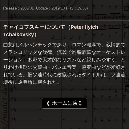
Release：2003/01 Update：2019/10
Play：29,567
チャイコフスキーについて（Peter Ilyich
Tchaikovsky）
曲想はメルヘンチックであり、ロマン濃厚で、叙情的で
メランコリックな旋律、流麗で絢爛豪華なオーケストレ
ーション、多彩で天才的なリズムなど親しみやすく、と
りわけ後期の交響曲・バレエ音楽・協奏曲などが愛好さ
れている。旧ソ連時代に改竄されたタイトルは、ソ連崩
壊後に原典版に戻された。
❮ ホームに戻る