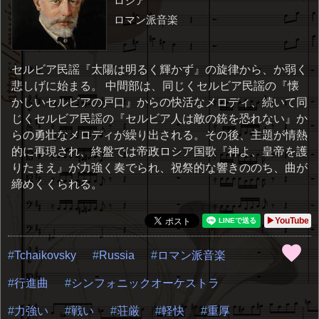
ロシア
ロマン派音楽
セルビア民謡『太陽は明るく輝かず』の旋律から、か弱く
悲しげに始まる。 中間部は、同じくセルビア民謡の『懐
かしいセルビアの戸口』からの快活なメロディ、続いて同
じくセルビア民謡の『セルビア人は敵の銃を恐れない』か
らの勇壮なメロディが繰り出される。その後、主題が情熱
的に再現され、終盤では帝政ロシア国歌『神よ、皇帝を護
りたまえ』が力強く奏でられ、祝祭的な響きののち、曲が
締めくくられる。
▶YouTube
Tchaikovsky
Russia
ロマン派音楽
行進曲
シンフォニックオーケストラ
力強い
戦い
荘厳
軽快
重厚