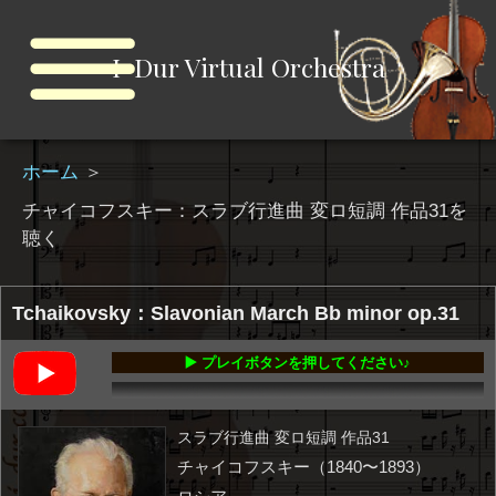
I-Dur Virtual Orchestra
ホーム
＞
チャイコフスキー：スラブ行進曲 変ロ短調 作品31を
聴く
Tchaikovsky：Slavonian March Bb minor op.31
▶️ プレイボタンを押してください♪
00:00
-10:21
スラブ行進曲 変ロ短調 作品31
チャイコフスキー（1840〜1893）