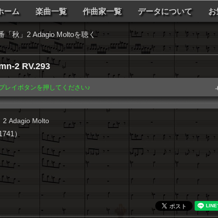
ホーム
楽曲一覧
作曲家一覧
データについて
お
2 Adagio Moltoを聴く
mn-2 RV.293
️ プレイボタンを押してください♪
-
dagio Molto
741）