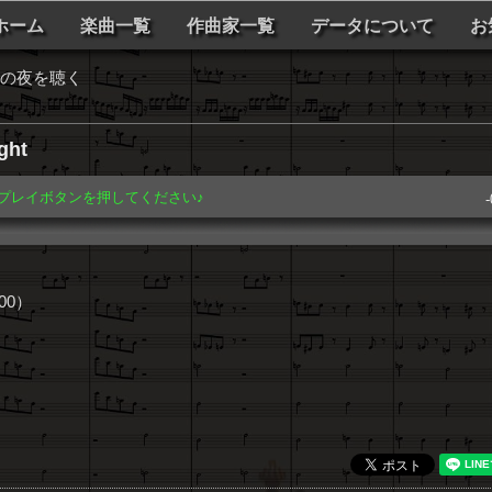
ホーム
楽曲一覧
作曲家一覧
データについて
お
この夜を聴く
ght
️ プレイボタンを押してください♪
-
00）