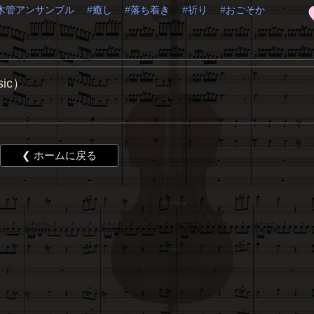
木管アンサンブル
癒し
落ち着き
祈り
おごそか
ic）
❮ ホームに戻る