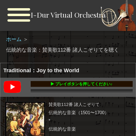
I-Dur Virtual Orchestra
ホーム
＞
伝統的な音楽：賛美歌112番 諸人こぞりてを聴く
Traditional：Joy to the World
▶️ プレイボタンを押してください♪
00:00
-01:24
賛美歌112番 諸人こぞりて
伝統的な音楽（1501〜1700）
*
伝統的な音楽