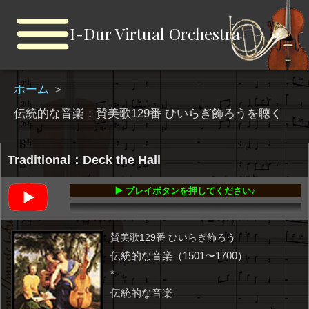
I-Dur Virtual Orchestra
ホーム
＞
伝統的な音楽：賛美歌129番 ひいらぎ飾ろうを聴く
Traditional：Deck the Hall
▶️ プレイボタンを押してください♪
00:00
-01:32
賛美歌129番 ひいらぎ飾ろう
伝統的な音楽（1501〜1700）
*
伝統的な音楽