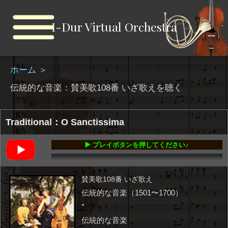
I-Dur Virtual Orchestra
ホーム
＞
伝統的な音楽：賛美歌108番 いざ歌えを聴く
Traditional：O Sanctissima
▶️ プレイボタンを押してください♪
00:00
-01:37
賛美歌108番 いざ歌え
伝統的な音楽（1501〜1700）
*
伝統的な音楽