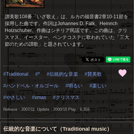
讃美歌108番「いざ歌え」は、ルカの福音書2章10-11節を
採用した曲です。作詞はJohannes D. Falk、Heinrich
Holzschuher、作曲はシチリア民謡です。 この曲は、クリ
スマス、イースター、ペンテコステに歌われていた「三大
節のための讃歌」と題されています。
Traditional
*
伝統的な音楽
賛美歌
ハンドベル・オルゴール
明るい
楽しい
やさしい
xmas
クリスマス
Release：2007/11 Update：2000/10
Play：6,359
伝統的な音楽について（Traditional music）