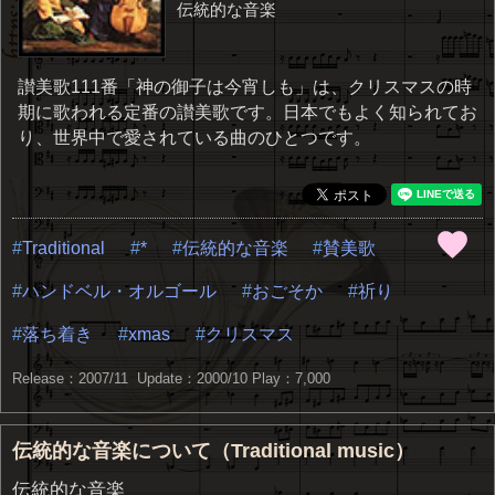
伝統的な音楽
讃美歌111番「神の御子は今宵しも」は、クリスマスの時
期に歌われる定番の讃美歌です。日本でもよく知られてお
り、世界中で愛されている曲のひとつです。
Traditional
*
伝統的な音楽
賛美歌
ハンドベル・オルゴール
おごそか
祈り
落ち着き
xmas
クリスマス
Release：2007/11 Update：2000/10
Play：7,000
伝統的な音楽について（Traditional music）
伝統的な音楽