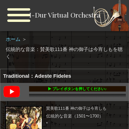
I-Dur Virtual Orchestra
ホーム
＞
伝統的な音楽：賛美歌111番 神の御子は今宵しもを聴
く
Traditional：Adeste Fideles
▶️ プレイボタンを押してください♪
00:00
-02:31
賛美歌111番 神の御子は今宵しも
伝統的な音楽（1501〜1700）
*