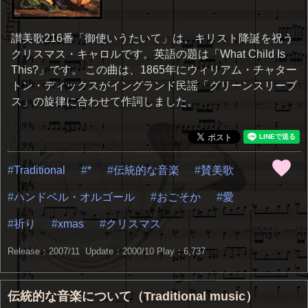
讃美歌216番「御使いうたいて」は、キリスト降誕を祝う
クリスマス・キャロルです。英語の題は「What Child Is
This?」です。 この曲は、1865年にウィリアム・チャター
トン・ディックスがイングランド民謡「グリーンスリーブ
ス」の旋律に合わせて作詞しました。
Traditional
*
伝統的な音楽
賛美歌
ハンドベル・オルゴール
おごそか
愛
祈り
xmas
クリスマス
Release：2007/11 Update：2000/10
Play：6,737
伝統的な音楽について（Traditional music）