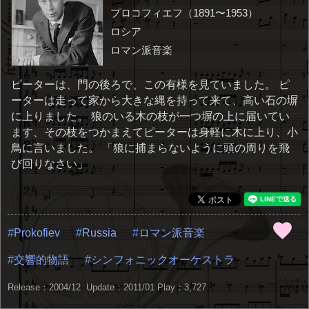
プロコフィエフ（1891〜1953）
ロシア
ロマン派音楽
ピーターは、門の後ろで、この有様を見ていました。 ピ
ーターは走って家から大きな縄を持って来て、高い石の塀
に上りました。 狼のいる木の枝が一つ塀の上に届いてい
ます、その枝をつかまえてピーターは身軽に木に上り、小
鳥に言いました。 「狼に捕まらないように頭の周りを飛
び回りなさい」
Prokofiev
Russia
ロマン派音楽
交響的物語
シンフォニックオーケストラ
Release：2004/12 Update：2011/01
Play：3,727