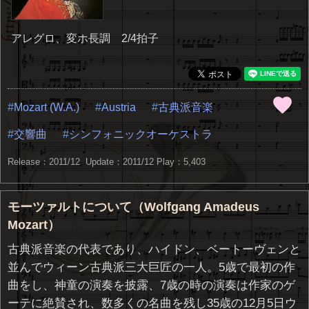
アレグロ、変ホ長調 2/4拍子
Mozart (W.A.)
Austria
古典派音楽
交響曲
シンフォニックオーケストラ
Release：2011/12 Update：2011/12
Play：5,403
モーツァルトについて（Wolfgang Amadeus
Mozart）
古典派音楽の代表であり、ハイドン、ベートーヴェンと
並んでウィーン古典派三大巨匠の一人。5歳で最初の作
曲をし、神童の演奏を披露、7歳の時の演奏は作家のゲ
ーテに絶賛され、数多くの名曲を残し35歳の12月5日ウ