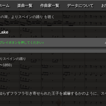
ホーム
楽曲一覧
作曲家一覧
データについて
お
の湖」よりスペインの踊り を聴く
Lake
️ プレイボタンを押してください♪
-
りスペインの踊り
1893）
知らずフラフラ引き寄せられた王子を威嚇するかのように、ス