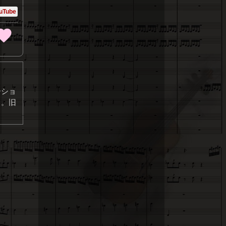
uTube
ーショ
る。旧