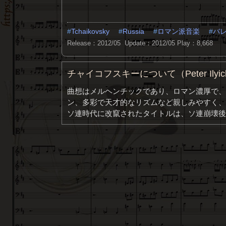
Tchaikovsky
Russia
ロマン派音楽
バ
Release：2012/05 Update：2012/05
Play：8,668
チャイコフスキーについて（Peter Ilyich T
曲想はメルヘンチックであり、ロマン濃厚で、
ン、多彩で天才的なリズムなど親しみやすく、
ソ連時代に改竄されたタイトルは、ソ連崩壊後