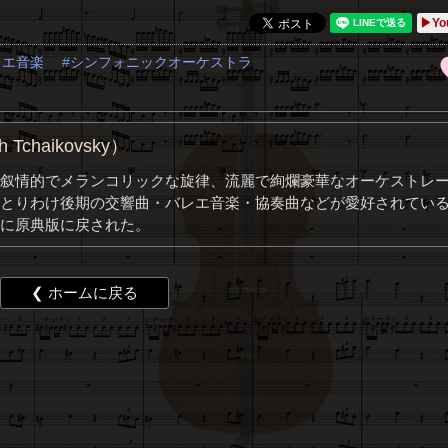
▶Yo
レエ音楽
シンフォニックオーケストラ
chaikovsky）
叙情的でメランコリックな旋律、流麗で絢爛豪華なオーケストレ
とりわけ後期の交響曲・バレエ音楽・協奏曲などが愛好されてい
に原典版に戻された。
❮ ホームに戻る