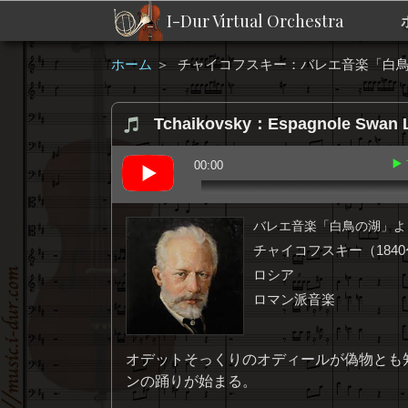
I-Dur Virtual Orchestra
ホーム
＞
チャイコフスキー：バレエ音楽「白鳥
Tchaikovsky：Espagnole Swan 
▶
00:00
バレエ音楽「白鳥の湖」よ
チャイコフスキー（1840〜
ロシア
ロマン派音楽
オデットそっくりのオディールが偽物とも
ンの踊りが始まる。