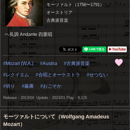
モーツァルト（1756〜1791）
オーストリア
古典派音楽
ヘ長調 Andante 四重唱
▶YouTube
Mozart (W.A.)
Austria
古典派音楽
レクイエム
合唱とオーケストラ
せつない
祈り
厳粛
おごそか
Release：2013/04 Update：2023/01
Play：8,125
モーツァルトについて（Wolfgang Amadeus
Mozart）