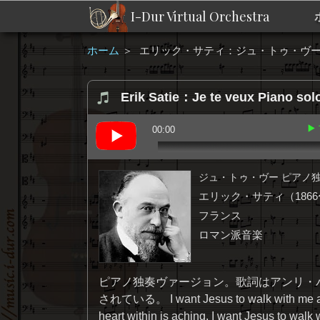
I-Dur Virtual Orchestra
ホーム
＞
エリック・サティ：ジュ・トゥ・ヴー
Erik Satie：Je te veux Piano sol
▶
00:00
ジュ・トゥ・ヴー ピアノ
エリック・サティ（1866〜
フランス
ロマン派音楽
ピアノ独奏ヴァージョン。歌詞はアンリ・
されている。 I want Jesus to walk with me all 
heart within is aching. I want Jesus to walk 