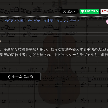
▶Yo
ツ
ピアノ独奏
のどか
甘美
ロマンチック
e）
、革新的な技法を平然と用い、様々な旋法を導入する手法の大流
楽界の変わり者」などと称され、ドビュッシーもラヴェルも、曲
❮ ホームに戻る