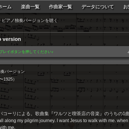
ホーム
楽曲一覧
作曲家一覧
データについて
お
 ピアノ独奏バージョンを聴く
o version
️ プレイボタンを押してください♪
-
独奏バージョン
1925）
パコーリによる。歌曲集『ワルツと喫茶店の音楽』のうちの1
along my pilgrim journey. I want Jesus to walk with me. when
with me.