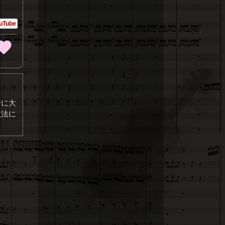
uTube
行に大
技法に