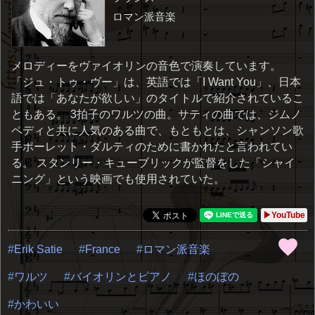
ロマン派音楽
メロディーをヴァイオリンの音色で演奏しています。
「ジュ・トゥ・ヴー」は、英語では「I Want You」、日本
語では「あなたが欲しい」のタイトルで紹介されているこ
ともある。 3拍子のワルツの曲。サティの曲では、ジムノ
ペディと共に人気のある曲で、もともとは、シャンソン歌
手ポーレット・ダルティのために書かれたと言われてい
る。 スタンリー・キューブリックが監督をした「シャイ
ニング」という映画でも使用されていた。
▶YouTube
Erik Satie
France
ロマン派音楽
ワルツ
バイオリンとピアノ
ほのぼの
かわいい