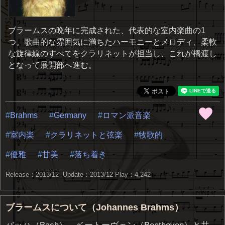
ブラームスの晩年に完成された、代表的な室内楽曲の1
つ。歌曲的な雰囲気に満ちたハーモニーとメロディ、柔軟
な旋律線のすべてをクラリネットが担当し、これが橋渡し
となって展開部へ進む。
Brahms
Germany
ロマン派音楽
室内楽
クラリネットと弦楽
牧歌的
優雅
甘美
落ち着き
Release：2013/12 Update：2013/12
Play：4,242
ブラームスについて（Johannes Brahms）