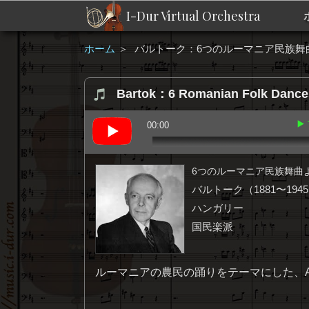
I-Dur Virtual Orchestra
ホーム
＞
バルトーク：6つのルーマニア民族舞曲より 1
Bartok：6 Romanian Folk Dances 
▶
00:00
6つのルーマニア民族舞曲より 1.
バルトーク（1881〜194
ハンガリー
国民楽派
ルーマニアの農民の踊りをテーマにした、