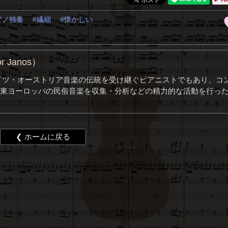
アノ独奏
繊細
懐かしい
r Janos）
イツ・オーストリア音楽の伝統を受け継ぐピアニストでもあり、コ
東ヨーロッパの民俗音楽を収集・分析などの精力的な活動を行っ
❮ ホームに戻る