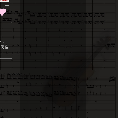
ンサ
た民俗