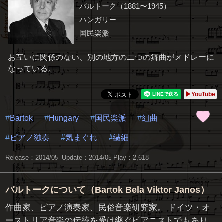
バルトーク（1881〜1945）
ハンガリー
国民楽派
お互いに関係のない、別の地方の二つの舞曲がメドレーに
なっている。
▶YouTube
Bartok
Hungary
国民楽派
組曲
ピアノ独奏
気まぐれ
繊細
Release：2014/05 Update：2014/05
Play：2,618
バルトークについて（Bartok Bela Viktor Janos）
作曲家、ピアノ演奏家、民俗音楽研究家。 ドイツ・オ
ーストリア音楽の伝統を受け継ぐピアニストでもあり、