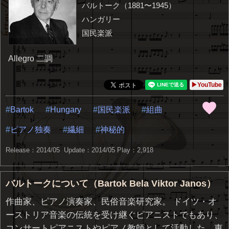
バルトーク（1881〜1945）
ハンガリー
国民楽派
Allegro 二調
▶YouTube
Bartok
Hungary
国民楽派
組曲
ピアノ独奏
繊細
神秘的
Release：2014/05 Update：2014/05
Play：2,918
バルトークについて（Bartok Bela Viktor Janos）
作曲家、ピアノ演奏家、民俗音楽研究家。 ドイツ・オ
ーストリア音楽の伝統を受け継ぐピアニストでもあり、
コンサートピアニストやピアノ教師として活動した。東