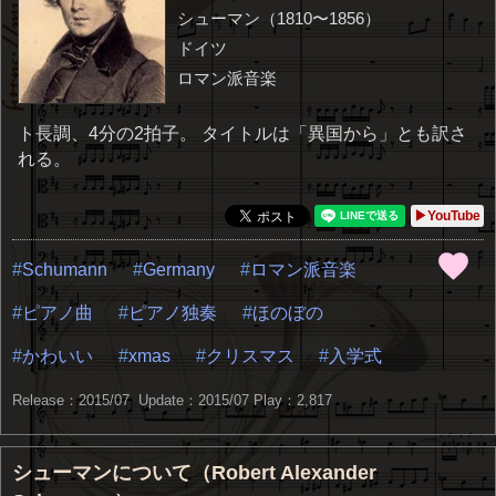
シューマン（1810〜1856）
ドイツ
ロマン派音楽
ト長調、4分の2拍子。 タイトルは「異国から」とも訳さ
れる。
▶YouTube
Schumann
Germany
ロマン派音楽
ピアノ曲
ピアノ独奏
ほのぼの
かわいい
xmas
クリスマス
入学式
Release：2015/07 Update：2015/07
Play：2,817
シューマンについて（Robert Alexander