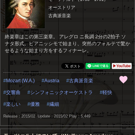
オーストリア
古典派音楽
終楽章はこの第三楽章。 アレグロ ニ長調 2分の2拍子 ソ
ナタ形式。ピアニッシモで始まり、突然のフォルテで驚か
せるような始まり方をするフィナーレ。
▶YouTube
Mozart (W.A.)
Austria
古典派音楽
交響曲
シンフォニックオーケストラ
軽快
楽しい
優雅
繊細
Release：2015/02 Update：2015/02
Play：5,449