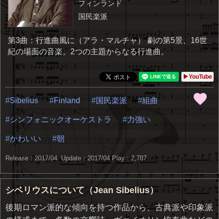
フィンランド
国民楽派
第3曲：行進曲風に（アラ・マルチャ） 劇の第5景、16世
紀の場面の音楽。2つの主題からなる行進曲。
▶YouTube
Sibelius
Finland
国民楽派
組曲
シンフォニックオーケストラ
力強い
かわいい
朝
Release：2017/04 Update：2017/04
Play：2,787
シベリウスについて（Jean Sibelius）
後期ロマン派的な傾向を持つ作品から、古典派や印象派