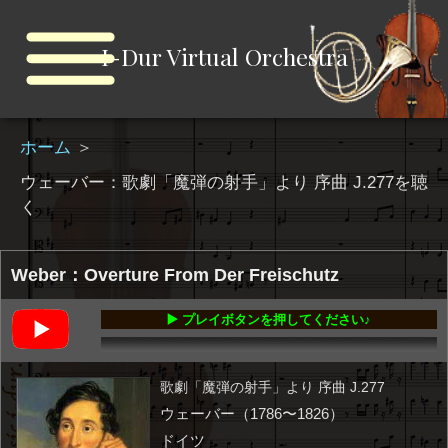
I-Dur Virtual Orchestra
ホーム
＞
ウェーバー：歌劇「魔弾の射手」より 序曲 J.277を聴
く
Weber：Overture From Der Freischutz
▶️ プレイボタンを押してください♪
00:00
-10:22
歌劇「魔弾の射手」より 序曲 J.277
ウェーバー（1786〜1826）
ドイツ