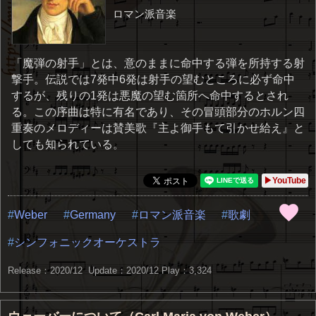
ロマン派音楽
「魔弾の射手」とは、意のままに命中する弾を所持する射
撃手。伝説では7発中6発は射手の望むところに必ず命中
するが、残りの1発は悪魔の望む箇所へ命中するとされ
る。この序曲は特に有名であり、その冒頭部分のホルン四
重奏のメロディーは賛美歌『主よ御手もて引かせ給え』と
しても知られている。
▶YouTube
Weber
Germany
ロマン派音楽
歌劇
シンフォニックオーケストラ
Release：2020/12 Update：2020/12
Play：3,324