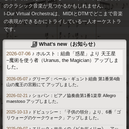
のクラシック音楽が見つかるかもしれません。
I-Dur Virtual Orchestraは、MIDIとDTMでどこまで音楽
の表現ができるかにトライしている一人オーケストラ
です。
What's new（お知らせ）
2026-07-06
♪ ホルスト：組曲「惑星」より 天王星
−魔術を使う者（Uranus, the Magician）アップしま
した。
2026-05-07
♪ グリーグ：ペール・ギュント組曲 第1番第4曲
山の魔王の宮殿にて アップしました。
2026-02-21
♪ ショパン：ピアノ協奏曲第1番1楽章 Allegro
maestoso アップしました。
2025-10-13
♪ ドビュッシー：「子供の領分」より、6番「ゴ
リウォーグのケークウォーク」アップしました。
2025-09-07
♪ エリック・サティの《ピカディリー》、アッ