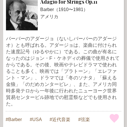
Adagio for Strings Op.11
Barber（1910〜1981）
アメリカ
バーバーのアダージョ（ないしバーバーのアダージ
オ）とも呼ばれる。アダージョは、楽曲に付けられ
た速度記号（ゆるやかに）である。この曲が有名に
なったのはジョン・F・ケネディの葬儀で使用されて
からである。その後、映画やテレビドラマで使われ
ることも多く、映画では「プラトーン」「エレファ
ント・マン」、ドラマでは「冬のソナタ」「蘇える
金狼」「のだめカンタービレ」、また、アメリカ同
時多発テロから一年後に行われたニューヨーク世界
貿易センタービル跡地での慰霊祭などでも使用され
た。
Barber
USA
近代音楽
弦楽