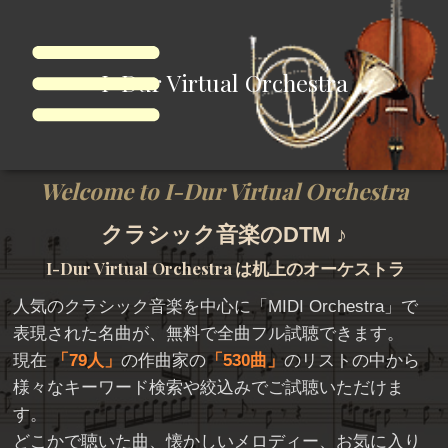
I-Dur Virtual Orchestra
Welcome to I-Dur Virtual Orchestra
クラシック音楽のDTM ♪
I-Dur Virtual Orchestra
は机上のオーケストラ
人気のクラシック音楽を中心に「
MIDI Orchestra
」で
表現された名曲が、無料で全曲フル試聴できます。
現在
79人
の作曲家の
530曲
のリストの中から
様々なキーワード検索や絞込みでご試聴いただけま
す。
どこかで聴いた曲、懐かしいメロディー、お気に入り