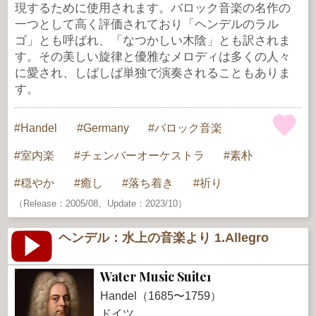
現するために使用されます。バロック音楽の名作の
一つとして高く評価されており「ヘンデルのラル
ゴ」とも呼ばれ、「なつかしい木陰」とも訳されま
す。その美しい旋律と優雅なメロディは多くの人々
に愛され、しばしば単独で演奏されることもありま
す。
Handel
Germany
バロック音楽
室内楽
チェンバーオーケストラ
素朴
穏やか
癒し
落ち着き
祈り
（Release：2005/08、Update：2023/10）
ヘンデル：水上の音楽より 1.Allegro
Water Music Suite1
Handel（1685〜1759）
ドイツ