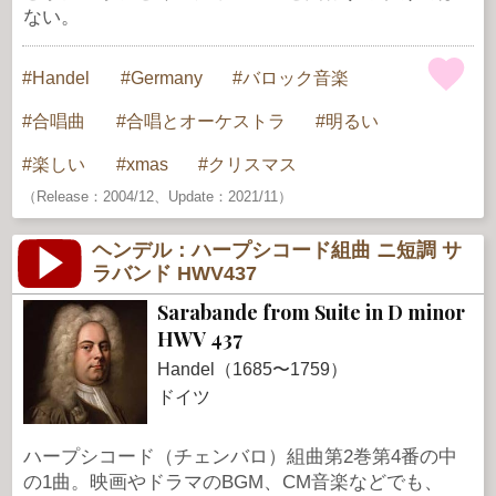
ない。
Handel
Germany
バロック音楽
合唱曲
合唱とオーケストラ
明るい
楽しい
xmas
クリスマス
（Release：2004/12、Update：2021/11）
ヘンデル：ハープシコード組曲 ニ短調 サ
ラバンド HWV437
Sarabande from Suite in D minor
HWV 437
Handel（1685〜1759）
ドイツ
ハープシコード（チェンバロ）組曲第2巻第4番の中
の1曲。映画やドラマのBGM、CM音楽などでも、