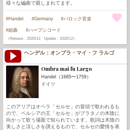
様々な編曲で親しまれてます。
Handel
Germany
バロック音楽
組曲
ハープシコード
（Release：2020/12、Update：2020/12）
ヘンデル：オンブラ・マイ・フ ラルゴ
Ombra mai fu Largo
Handel（1685〜1759）
ドイツ
このアリアはオペラ「セルセ」の冒頭で歌われるも
ので、ペルシアの王「セルセ」がプラタノの木陰に
向かって歌う場面で知られています。歌詞は木陰の
美しさと涼しさを讃えるもので、セルセの愛情を表