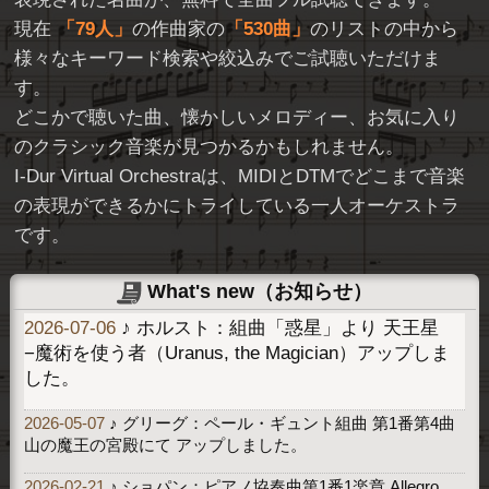
現在
79人
の作曲家の
530曲
のリストの中から
様々なキーワード検索や絞込みでご試聴いただけま
す。
どこかで聴いた曲、懐かしいメロディー、お気に入り
のクラシック音楽が見つかるかもしれません。
I-Dur Virtual Orchestraは、MIDIとDTMでどこまで音楽
の表現ができるかにトライしている一人オーケストラ
です。
What's new（お知らせ）
2026-07-06
♪ ホルスト：組曲「惑星」より 天王星
−魔術を使う者（Uranus, the Magician）アップしま
した。
2026-05-07
♪ グリーグ：ペール・ギュント組曲 第1番第4曲
山の魔王の宮殿にて アップしました。
2026-02-21
♪ ショパン：ピアノ協奏曲第1番1楽章 Allegro