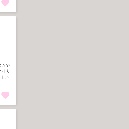
ズムで
で壮大
対比も