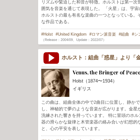
リズムや緊迫した和音が特徴。ホルストは第一次
囲気を音楽を通じて表現した。 「火星」は、宇
ホルストの最も有名な楽曲の一つとなっている。
な作品である。
Holst
United Kingdom
ロマン派音楽
組曲
シ
（Release：2004/09、Update：2022/07）
ホルスト：組曲「惑星」より「金
Venus, the Bringer of Peac
Holst（1874〜1934）
イギリス
この曲は、組曲全体の中で2曲目に位置し、静か
し、神秘的で夢のような音楽が広がります。金星
洗練された響きを持っています。 特に冒頭のホ
器の滑らかな旋律と木管楽器の絡み合いが幻想的
と、心の平安を表しています。