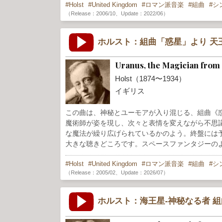
Holst
United Kingdom
ロマン派音楽
組曲
シ
（Release：2006/10、Update：2022/06）
ホルスト：組曲「惑星」より 天
Uranus, the Magician from
Holst（1874〜1934）
イギリス
この曲は、神秘とユーモアが入り混じる、組曲《
魔術師が姿を現し、次々と表情を変えながら不思
な魔法が繰り広げられているかのよう。終盤には
大きな聴きどころです。スペースファンタジーの
Holst
United Kingdom
ロマン派音楽
組曲
シ
（Release：2005/02、Update：2026/07）
ホルスト：海王星-神秘なる者 