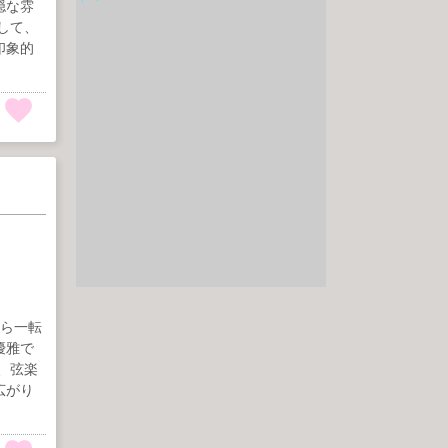
穏な雰
して、
印象的
から一転
優雅で
、弦楽
広がり