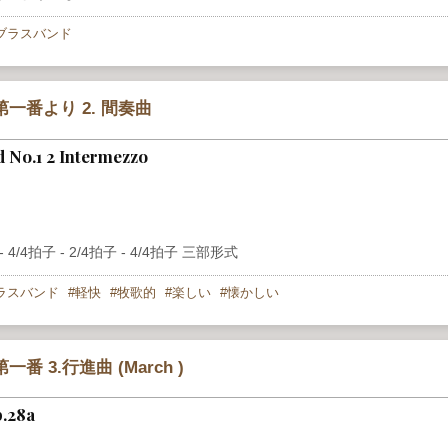
ブラスバンド
一番より 2. 間奏曲
nd No.1 2 Intermezzo
4/4拍子 - 2/4拍子 - 4/4拍子 三部形式
ラスバンド
軽快
牧歌的
楽しい
懐かしい
3.行進曲 (March )
p.28a