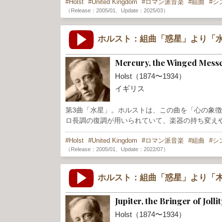
Holst
United Kingdom
ロマン派音楽
組曲
シ
（Release：2005/01、Update：2025/03）
ホルスト：組曲「惑星」より「水
Mercury, the Winged Messe
Holst（1874〜1934）
イギリス
第3曲「水星」。ホルストは、この曲を「心の象
ロ長調の復調が用いられていて、楽器の持ち変え
Holst
United Kingdom
ロマン派音楽
組曲
シ
（Release：2005/01、Update：2022/07）
ホルスト：組曲「惑星」より「木
Jupiter, the Bringer of Joll
Holst（1874〜1934）