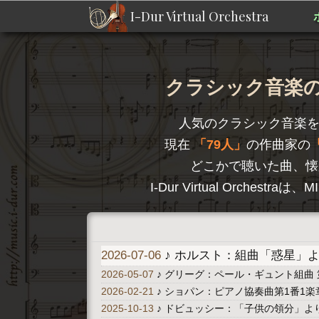
I-Dur Virtual Orchestra
クラシック音楽のD
人気のクラシック音楽
現在
79人
の作曲家の
どこかで聴いた曲、懐
I-Dur Virtual Orc
2026-07-06
♪ ホルスト：組曲「惑星」より 
2026-05-07
♪ グリーグ：ペール・ギュント組曲 
2026-02-21
♪ ショパン：ピアノ協奏曲第1番1楽章 A
2025-10-13
♪ ドビュッシー：「子供の領分」