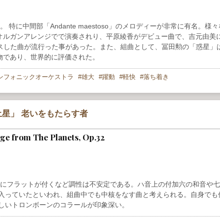
特に中間部「Andante maestoso」のメロディーが非常に有名。様
オルガンアレンジでで演奏されり、平原綾香がデビュー曲で、吉元由美
リースした曲が流行った事があった。また、組曲として、冨田勲の「惑星」
物であり、世界的に評価された。
ンフォニックオーケストラ
雄大
躍動
軽快
落ち着き
星」 老いをもたらす者
Age from The Planets, Op.32
音にフラットが付くなど調性は不安定である。ハ音上の付加六の和音や
に入っていたといわれ、組曲中でも中核をなす曲と考えられる。自身でも
美しいトロンボーンのコラールが印象深い。