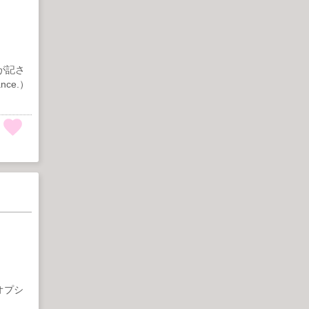
が記さ
nce.）
オプシ