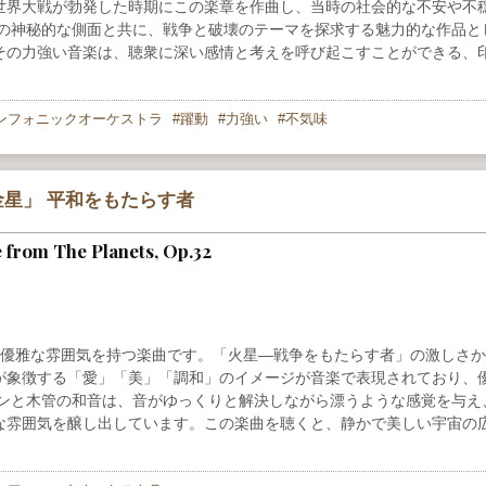
世界大戦が勃発した時期にこの楽章を作曲し、当時の社会的な不安や不
宙の神秘的な側面と共に、戦争と破壊のテーマを探求する魅力的な作品と
その力強い音楽は、聴衆に深い感情と考えを呼び起こすことができる、
ンフォニックオーケストラ
躍動
力強い
不気味
星」 平和をもたらす者
e from The Planets, Op.32
で優雅な雰囲気を持つ楽曲です。「火星—戦争をもたらす者」の激しさ
が象徴する「愛」「美」「調和」のイメージが音楽で表現されており、
ルンと木管の和音は、音がゆっくりと解決しながら漂うような感覚を与え
な雰囲気を醸し出しています。この楽曲を聴くと、静かで美しい宇宙の