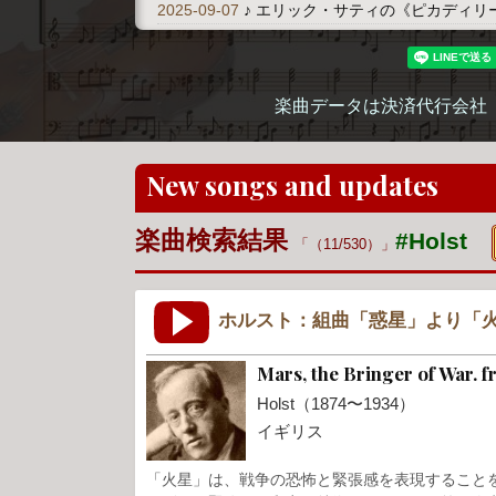
2025-09-07
♪ エリック・サティの《ピカディリ
楽曲データは決済代行会社
New songs and updates
楽曲検索結果
#Holst
（11/530）
ホルスト：組曲「惑星」より「火
Mars, the Bringer of War. 
Holst（1874〜1934）
イギリス
「火星」は、戦争の恐怖と緊張感を表現すること