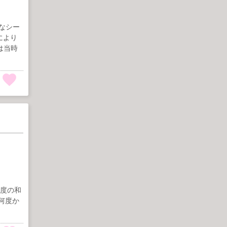
々なシー
により
は当時
七度の和
何度か