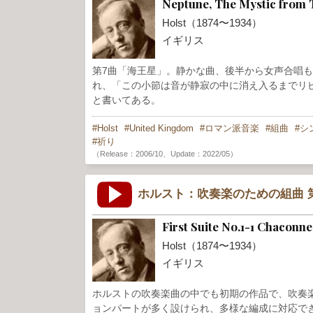
Neptune, The Mystic from T
Holst（1874〜1934）
イギリス
第7曲「海王星」。静かな曲、後半から女声合唱
れ、「この小節は音が静寂の中に消え入るまでリピートせよ」（This ba
と書いてある。
Holst
United Kingdom
ロマン派音楽
組曲
シ
祈り
（Release：2006/10、Update：2022/05）
ホルスト：吹奏楽のための組曲 第一番 
First Suite No.1-1 Chaconne
Holst（1874〜1934）
イギリス
ホルストの吹奏楽曲の中でも初期の作品で、吹奏
ョンパートが多く設けられ、多様な編成に対応で