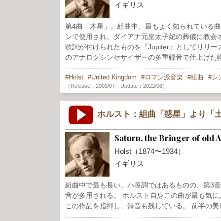
イギリス
第4曲「木星」。組曲中、最もよく知られている曲。 
ンで使用され、ダイアナ元皇太子妃の葬儀に教会
歌詞が付けられたものを『Jupiter』としてリ
のアナログシンセサイザーの多重録音で仕上げた
Holst
United Kingdom
ロマン派音楽
組曲
シ
（Release：2003/07、Update：2022/06）
ホルスト：組曲「惑星」より「土
Saturn, the Bringer of old 
Holst（1874〜1934）
イギリス
組曲中で最も長い。ハ長調ではあるものの、第3
音が多用される。 ホルスト自身この曲が最も気
この作品を指揮し、録音も残している。 前半の