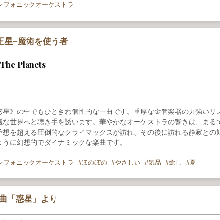
ンフォニックオーケストラ
王星−魔術を使う者
 The Planets
惑星》の中でもひときわ個性的な一曲です。重厚な金管楽器の力強いリ
議な世界へと聴き手を誘います。華やかなオーケストラの響きは、まる
予想を超える圧倒的なクライマックスが訪れ、その後に訪れる静寂との
ように幻想的でダイナミックな楽曲です。
ンフォニックオーケストラ
ほのぼの
やさしい
気品
癒し
夏
組曲「惑星」より