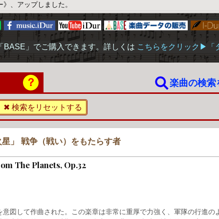
ー》、アップしました。
「BASE」でご購入できます。詳しくは
こちらをクリック▶︎
？
楽曲の検索
✖ 検索をリセットする
星」 戦争（戦い）をもたらす者
from The Planets, Op.32
を意図して作曲された。この楽章は非常に重厚で力強く、軍隊の行進の