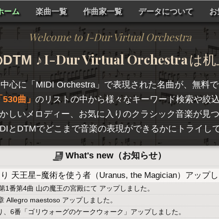
ホーム
楽曲一覧
作曲家一覧
データについて
お
Welcome to I-Dur Virtual Orchestra
I-Dur Virtual Orchestra
TM ♪
は机
を中心に「
MIDI Orchestra
」で表現された名曲が、無料で
530曲
のリストの中から様々なキーワード検索や絞
かしいメロディー、お気に入りのクラシック音楽が見
hestraは、MIDIとDTMでどこまで音楽の表現ができるかに
What's new（お知らせ）
天王星−魔術を使う者（Uranus, the Magician）アッ
第1番第4曲 山の魔王の宮殿にて アップしました。
llegro maestoso アップしました。
より、6番「ゴリウォーグのケークウォーク」アップしました。