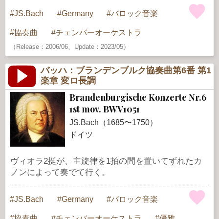
JS.Bach
Germany
バロック音楽
協奏曲
チェンバーオーケストラ
（Release：2006/06、Update：2023/05）
バッハ：ブランデンブルク協奏曲第6番 第1
楽章 変ロ長調
Brandenburgische Konzerte Nr.6
1st mov. BWV1051
JS.Bach（1685〜1750）
ドイツ
ヴィオラ2挺が、主旋律を1拍の間を置いてずれたカ
ノンによって奏でて行く。
JS.Bach
Germany
バロック音楽
協奏曲
チェンバーオーケストラ
優雅