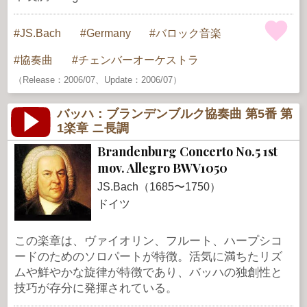
JS.Bach
Germany
バロック音楽
協奏曲
チェンバーオーケストラ
（Release：2006/07、Update：2006/07）
バッハ：ブランデンブルク協奏曲 第5番 第
1楽章 ニ長調
Brandenburg Concerto No.5 1st
mov. Allegro BWV1050
JS.Bach（1685〜1750）
ドイツ
この楽章は、ヴァイオリン、フルート、ハープシコ
ードのためのソロパートが特徴。活気に満ちたリズ
ムや鮮やかな旋律が特徴であり、バッハの独創性と
技巧が存分に発揮されている。