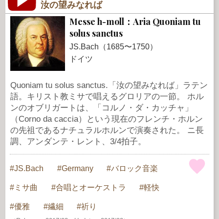
汝の望みなれば
Messe h-moll：Aria Quoniam tu
solus sanctus
JS.Bach（1685〜1750）
ドイツ
Quoniam tu solus sanctus.「汝の望みなれば」ラテン
語。キリスト教ミサで唱えるグロリアの一節。 ホル
ンのオブリガートは、「コルノ・ダ・カッチャ」
（Corno da caccia）という現在のフレンチ・ホルン
の先祖であるナチュラルホルンで演奏された。 ニ長
調、アンダンテ・レント、3/4拍子。
JS.Bach
Germany
バロック音楽
ミサ曲
合唱とオーケストラ
軽快
優雅
繊細
祈り