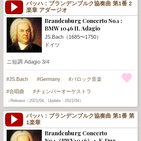
バッハ：ブランデンブルク協奏曲 第1番 2
楽章 アダージオ
Brandenburg Concerto No.1 :
BMW 1046 II. Adagio
JS.Bach（1685〜1750）
ドイツ
ニ短調 Adagio 3/4
JS.Bach
Germany
バロック音楽
合唱曲
チェンバーオーケストラ
（Release：2021/04、Update：2021/04）
バッハ：ブランデンブルク協奏曲 第1番 第
1楽章
Brandenburg Concerto
No.1（BWV1046） 1. F-Dur