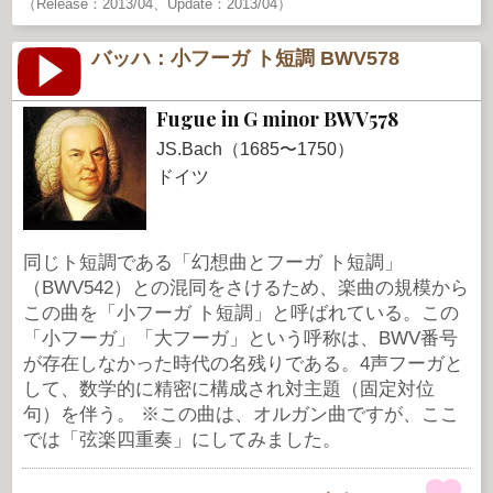
（Release：2013/04、Update：2013/04）
バッハ：小フーガ ト短調 BWV578
Fugue in G minor BWV578
JS.Bach（1685〜1750）
ドイツ
同じト短調である「幻想曲とフーガ ト短調」
（BWV542）との混同をさけるため、楽曲の規模から
この曲を「小フーガ ト短調」と呼ばれている。この
「小フーガ」「大フーガ」という呼称は、BWV番号
が存在しなかった時代の名残りである。4声フーガと
して、数学的に精密に構成され対主題（固定対位
句）を伴う。 ※この曲は、オルガン曲ですが、ここ
では「弦楽四重奏」にしてみました。