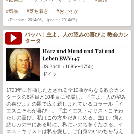
気品
落ち着き
おごそか
（Release：2014/05、Update：2014/05）
バッハ：主よ、人の望みの喜びよ 教会カン
タータ
Herz und Mund und Tat und
Leben BWV147
JS.Bach（1685〜1750）
ドイツ
1723年に作曲したとされる全10曲からなる教会カン
タータの6番目と10番目に登場し、『主よ、人の望み
の喜びよ』の題で広く親しまれているコラール「イ
エスこそわが喜び」。『主イエス・キリストこそわ
たしの喜び。私はこの方をだきしめる。主は、病と
悲しみの中にある時に、私にいのちをくださる。イ
エス・キリストは私を愛し、ご自身のいのちを与え