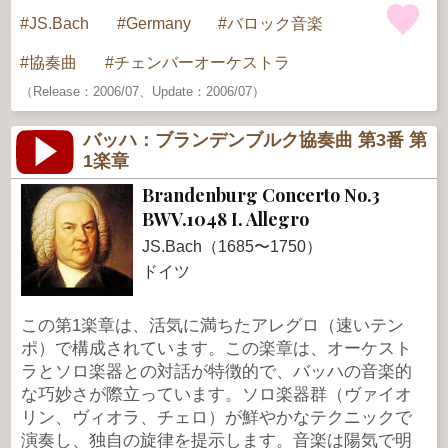
JS.Bach
Germany
バロック音楽
協奏曲
チェンバーオーケストラ
（Release：2006/07、Update：2006/07）
バッハ：ブランデンブルク協奏曲 第3番 第
1楽章
Brandenburg Concerto No.3
BWV.1048 I. Allegro
JS.Bach（1685〜1750）
ドイツ
この第1楽章は、活気に満ちたアレグロ（速いテン
ポ）で構成されています。この楽章は、オーケスト
ラとソロ楽器との対話が特徴的で、バッハの音楽的
な巧妙さが際立っています。ソロ楽器群（ヴァイオ
リン、ヴィオラ、チェロ）が鮮やかなテクニックで
演奏し、独自の旋律を提示します。音楽は陽気で明