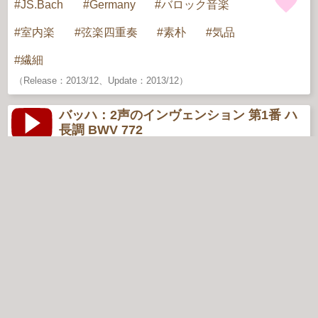
JS.Bach
Germany
バロック音楽
室内楽
弦楽四重奏
素朴
気品
繊細
（Release：2013/12、Update：2013/12）
バッハ：2声のインヴェンション 第1番 ハ
長調 BWV 772
Inventionen No.1 C-Dur. BWV772
JS.Bach（1685〜1750）
ドイツ
主題はC-D-E-F-D-E-C（ドレミファレミド）の16分
音符とG-C-H-C（ソドシド）の8分音符とからなる。
バッハのインベンションは、教育的な意図から練習
曲として作曲され、あまり公開演奏されることはな
く、ピアノの教材に利用されることが多いが、これ