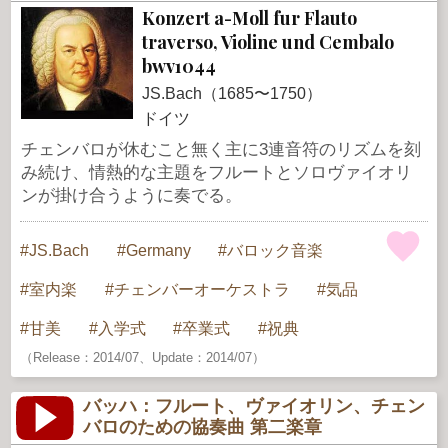
Konzert a-Moll fur Flauto
traverso, Violine und Cembalo
bwv1044
JS.Bach（1685〜1750）
ドイツ
チェンバロが休むこと無く主に3連音符のリズムを刻
み続け、情熱的な主題をフルートとソロヴァイオリ
ンが掛け合うように奏でる。
JS.Bach
Germany
バロック音楽
室内楽
チェンバーオーケストラ
気品
甘美
入学式
卒業式
祝典
（Release：2014/07、Update：2014/07）
バッハ：フルート、ヴァイオリン、チェン
バロのための協奏曲 第二楽章