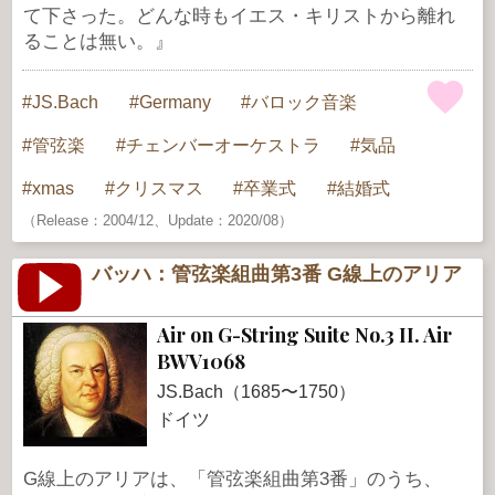
て下さった。どんな時もイエス・キリストから離れ
ることは無い。』
JS.Bach
Germany
バロック音楽
管弦楽
チェンバーオーケストラ
気品
xmas
クリスマス
卒業式
結婚式
（Release：2004/12、Update：2020/08）
バッハ：管弦楽組曲第3番 G線上のアリア
Air on G-String Suite No.3 II. Air
BWV1068
JS.Bach（1685〜1750）
ドイツ
G線上のアリアは、「管弦楽組曲第3番」のうち、