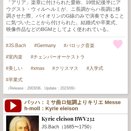
「アリア」楽章に付けられた愛称、19世紀後半にア
ウグスト・ウィルヘルミが、ニ長調からハ長調に移
調させた際、バイオリンのG線のみで演奏できること
に気づいたことから付けられた。結婚式や卒業式、
映像作品などのBGMとしてよく使われている。
JS.Bach
Germany
バロック音楽
室内楽
チェンバーオーケストラ
美しい
xmas
クリスマス
入学式
卒業式
（Release：2003/06、Update：2023/09）
バッハ：ミサ曲ロ短調よりキリエ Messe
h-moll：Kyrie eleison
Kyrie eleison BWV232
JS.Bach（1685〜1750）