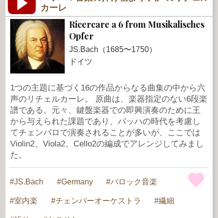
カーレ
Ricercare a 6 from Musikalisches
Opfer
JS.Bach（1685〜1750）
ドイツ
1つの主題に基づく16の作品からなる曲集の中から六
声のリチェルカーレ。 原曲は、楽器指定のない6段楽
譜である。元々、鍵盤楽器での即興演奏のために王
から与えられた課題であり、バッハの時代を考慮し
てチェンバロで演奏されることが多いが、ここでは
Violin2、Viola2、Cello2の編成でアレンジしてみまし
た。
JS.Bach
Germany
バロック音楽
室内楽
チェンバーオーケストラ
繊細