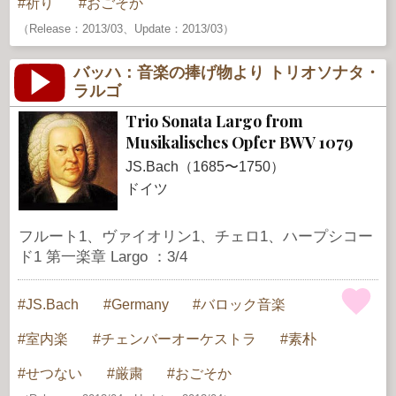
祈り
おごそか
（Release：2013/03、Update：2013/03）
バッハ：音楽の捧げ物より トリオソナタ・
ラルゴ
Trio Sonata Largo from
Musikalisches Opfer BWV 1079
JS.Bach（1685〜1750）
ドイツ
フルート1、ヴァイオリン1、チェロ1、ハープシコー
ド1 第一楽章 Largo ：3/4
JS.Bach
Germany
バロック音楽
室内楽
チェンバーオーケストラ
素朴
せつない
厳粛
おごそか