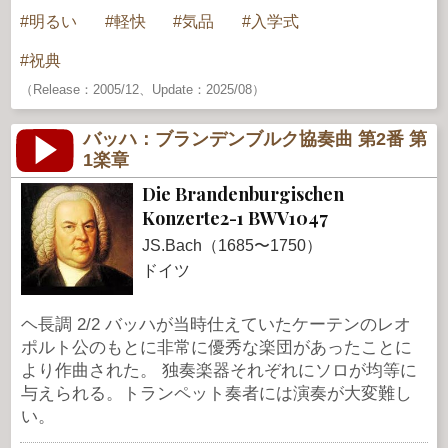
明るい
軽快
気品
入学式
祝典
（Release：2005/12、Update：2025/08）
バッハ：ブランデンブルク協奏曲 第2番 第
1楽章
Die Brandenburgischen
Konzerte2-1 BWV1047
JS.Bach（1685〜1750）
ドイツ
ヘ長調 2/2 バッハが当時仕えていたケーテンのレオ
ポルト公のもとに非常に優秀な楽団があったことに
より作曲された。 独奏楽器それぞれにソロが均等に
与えられる。トランペット奏者には演奏が大変難し
い。