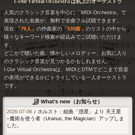
I-Dur Virtual Orchestra
は机上のオーケストラ
人気のクラシック音楽を中心に「
MIDI Orchestra
」で
表現された名曲が、無料で全曲フル試聴できます。
現在
79人
の作曲家の
530曲
のリストの中から
様々なキーワード検索や絞込みでご試聴いただけま
す。
どこかで聴いた曲、懐かしいメロディー、お気に入り
のクラシック音楽が見つかるかもしれません。
I-Dur Virtual Orchestraは、MIDIとDTMでどこまで音楽
の表現ができるかにトライしている一人オーケストラ
です。
What's new（お知らせ）
2026-07-06
♪ ホルスト：組曲「惑星」より 天王星
−魔術を使う者（Uranus, the Magician）アップしま
した。