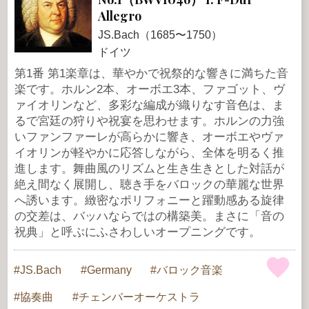
Allegro
JS.Bach（1685〜1750）
ドイツ
第1番 第1楽章は、華やかで祝祭的な響きに満ちた音
楽です。ホルン2本、オーボエ3本、ファゴット、ヴ
ァイオリンなど、多彩な編成が織りなす音色は、ま
るで宮廷の狩りや祝宴を思わせます。ホルンの力強
いファンファーレが高らかに響き、オーボエやヴァ
イオリンが軽やかに応答しながら、全体を明るく推
進します。舞曲風のリズムと生き生きとした対話が
絶え間なく展開し、聴き手をバロックの華麗な世界
へ誘います。緻密なポリフォニーと躍動感ある旋律
の交差は、バッハならではの構築美。まさに「音の
祝典」と呼ぶにふさわしいオープニングです。
JS.Bach
Germany
バロック音楽
協奏曲
チェンバーオーケストラ