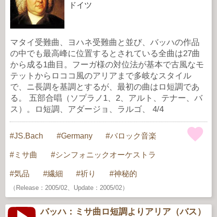
ドイツ
マタイ受難曲、ヨハネ受難曲と並び、バッハの作品
の中でも最高峰に位置するとされている全曲は27曲
から成る1曲目。フーガ様の対位法が基本で古風なモ
テットからロココ風のアリアまで多岐なスタイル
で、ニ長調を基調とするが、最初の曲はロ短調であ
る。 五部合唱（ソプラノ1、2、アルト、テナー、バ
ス）。ロ短調、アダージョ、ラルゴ、 4/4
JS.Bach
Germany
バロック音楽
ミサ曲
シンフォニックオーケストラ
気品
繊細
祈り
神秘的
（Release：2005/02、Update：2005/02）
バッハ：ミサ曲ロ短調よりアリア（バス）