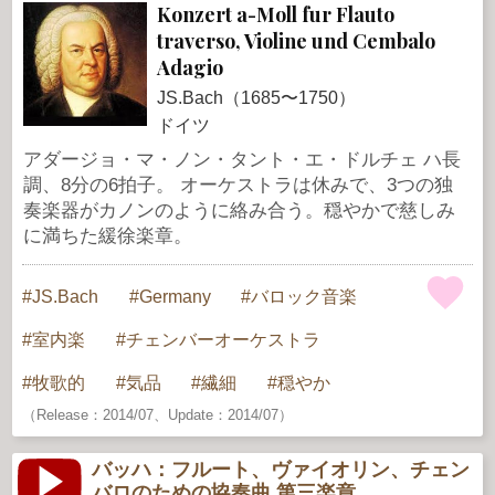
Konzert a-Moll fur Flauto
traverso, Violine und Cembalo
Adagio
JS.Bach（1685〜1750）
ドイツ
アダージョ・マ・ノン・タント・エ・ドルチェ ハ長
調、8分の6拍子。 オーケストラは休みで、3つの独
奏楽器がカノンのように絡み合う。穏やかで慈しみ
に満ちた緩徐楽章。
JS.Bach
Germany
バロック音楽
室内楽
チェンバーオーケストラ
牧歌的
気品
繊細
穏やか
（Release：2014/07、Update：2014/07）
バッハ：フルート、ヴァイオリン、チェン
バロのための協奏曲 第三楽章