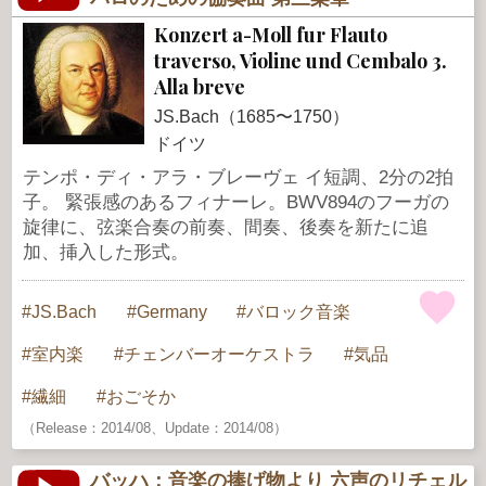
Konzert a-Moll fur Flauto
traverso, Violine und Cembalo 3.
Alla breve
JS.Bach（1685〜1750）
ドイツ
テンポ・ディ・アラ・ブレーヴェ イ短調、2分の2拍
子。 緊張感のあるフィナーレ。BWV894のフーガの
旋律に、弦楽合奏の前奏、間奏、後奏を新たに追
加、挿入した形式。
JS.Bach
Germany
バロック音楽
室内楽
チェンバーオーケストラ
気品
繊細
おごそか
（Release：2014/08、Update：2014/08）
バッハ：音楽の捧げ物より 六声のリチェル