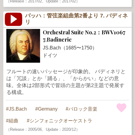
（Release：2017/02、Update：2017/02）
バッハ：管弦楽組曲第2番より 7. バディネ
リ
Orchestral Suite No.2：BWV1067
7.Badinerie
JS.Bach（1685〜1750）
ドイツ
フルートの速いパッセージが印象的。 バディネリと
は「冗談」とか「踊る」、「からかい」などの意
味。全体は2部形式で冒頭の主題が第2主題で発展す
る構成。
JS.Bach
Germany
バロック音楽
組曲
シンフォニックオーケストラ
（Release：2005/06、Update：2020/12）