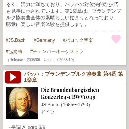
るく、活力に満ちており、バッハの対位法的な技巧
も見事に示されています。第1楽章は、ブランデンブ
ルク協奏曲全体の素晴らしい始まりとなっており、
聴衆に楽しい音楽体験を提供します。
JS.Bach
Germany
バロック音楽
協奏曲
チェンバーオーケストラ
（Release：2005/06、Update：2023/10）
バッハ：ブランデンブルク協奏曲 第4番 第
1楽章
Die Brandenburgischen
Konzerte4-1 BWV1049
JS.Bach（1685〜1750）
ドイツ
ト長調 Allegro 3/8