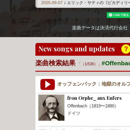
2025-09-07
♪ エリック・サティの《ピカディリ
楽曲データは決済代行会社
New songs and updates
？
楽曲検索結果
#Offenb
（1/530）
オッフェンバック：地獄のオルフ
fron Orphe_ aux Enfers
Offenbach（1819〜1880）
ドイツ