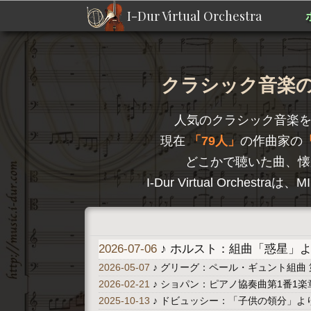
I-Dur Virtual Orchestra
クラシック音楽のD
人気のクラシック音楽
現在
79人
の作曲家の
どこかで聴いた曲、懐
I-Dur Virtual Orc
2026-07-06
♪ ホルスト：組曲「惑星」より 
2026-05-07
♪ グリーグ：ペール・ギュント組曲 
2026-02-21
♪ ショパン：ピアノ協奏曲第1番1楽章 A
2025-10-13
♪ ドビュッシー：「子供の領分」