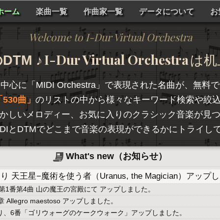
ホーム
楽曲一覧
作曲家一覧
データについて
お
Welcome to I-Dur Virtual Orchestra
I-Dur Virtual Orchestra
TM ♪
は机
を中心に「
MIDI Orchestra
」で表現された名曲が、無料で
530曲
のリストの中から様々なキーワード検索や絞
かしいメロディー、お気に入りのクラシック音楽が見
hestraは、MIDIとDTMでどこまで音楽の表現ができるかに
What's new（お知らせ）
天王星−魔術を使う者（Uranus, the Magician）アッ
第1番第4曲 山の魔王の宮殿にて アップしました。
llegro maestoso アップしました。
より、6番「ゴリウォーグのケークウォーク」アップしました。