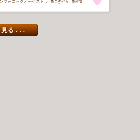
ンフォニックオーケストラ
にぎやか
軽快
る . . .