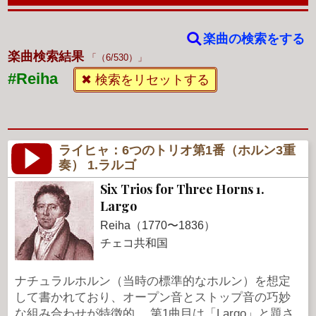
楽曲の検索をする
楽曲検索結果
（6/530）
#Reiha
✖ 検索をリセットする
ライヒャ：6つのトリオ第1番（ホルン3重
奏） 1.ラルゴ
Six Trios for Three Horns 1.
Largo
Reiha（1770〜1836）
チェコ共和国
ナチュラルホルン（当時の標準的なホルン）を想定
して書かれており、オープン音とストップ音の巧妙
な組み合わせが特徴的。 第1曲目は「Largo」と題さ