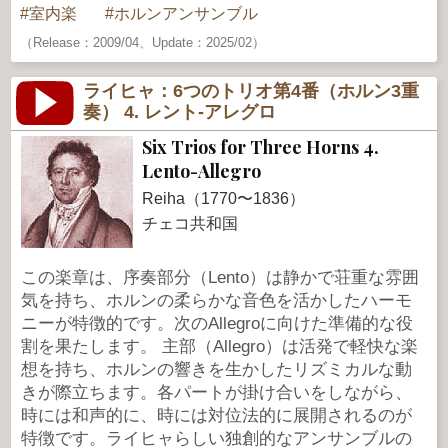
室内楽
ホルンアンサンブル
（Release：2009/04、Update：2025/02）
ライヒャ：6つのトリオ第4番（ホルン3重
奏） 4. レント-アレグロ
Six Trios for Three Horns 4.
Lento-Allegro
Reiha（1770〜1836）
チェコ共和国
この楽章は、序奏部分（Lento）は静かで荘重な雰囲
気を持ち、ホルンの柔らかな音色を活かしたハーモ
ニーが特徴的です。次のAllegroに向けた準備的な役
割を果たします。 主部（Allegro）は活発で軽快な楽
想を持ち、ホルンの響きを生かしたリズミカルな動
きが際立ちます。各パートが掛け合いをしながら、
時には和声的に、時には対位法的に展開されるのが
特徴です。ライヒャらしい独創的なアンサンブルの