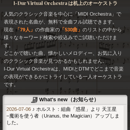
I-Dur Virtual Orchestra
は机上のオーケストラ
人気のクラシック音楽を中心に「
MIDI Orchestra
」で
表現された名曲が、無料で全曲フル試聴できます。
現在
79人
の作曲家の
530曲
のリストの中から
様々なキーワード検索や絞込みでご試聴いただけま
す。
どこかで聴いた曲、懐かしいメロディー、お気に入り
のクラシック音楽が見つかるかもしれません。
I-Dur Virtual Orchestraは、MIDIとDTMでどこまで音楽
の表現ができるかにトライしている一人オーケストラ
です。
What's new（お知らせ）
2026-07-06
♪ ホルスト：組曲「惑星」より 天王星
−魔術を使う者（Uranus, the Magician）アップしま
した。