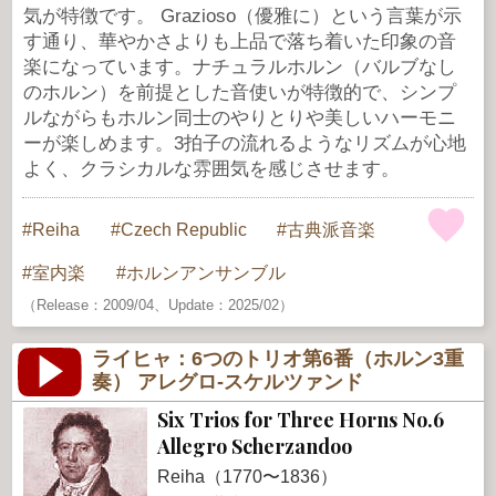
気が特徴です。 Grazioso（優雅に）という言葉が示
す通り、華やかさよりも上品で落ち着いた印象の音
楽になっています。ナチュラルホルン（バルブなし
のホルン）を前提とした音使いが特徴的で、シンプ
ルながらもホルン同士のやりとりや美しいハーモニ
ーが楽しめます。3拍子の流れるようなリズムが心地
よく、クラシカルな雰囲気を感じさせます。
Reiha
Czech Republic
古典派音楽
室内楽
ホルンアンサンブル
（Release：2009/04、Update：2025/02）
ライヒャ：6つのトリオ第6番（ホルン3重
奏） アレグロ-スケルツァンド
Six Trios for Three Horns No.6
Allegro Scherzandoo
Reiha（1770〜1836）