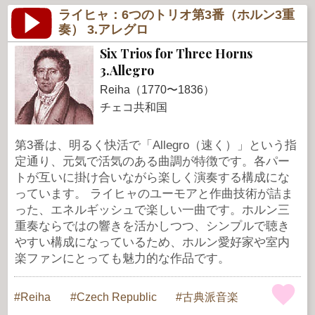
ライヒャ：6つのトリオ第3番（ホルン3重
奏） 3.アレグロ
Six Trios for Three Horns
3.Allegro
Reiha（1770〜1836）
チェコ共和国
第3番は、明るく快活で「Allegro（速く）」という指
定通り、元気で活気のある曲調が特徴です。各パー
トが互いに掛け合いながら楽しく演奏する構成にな
っています。 ライヒャのユーモアと作曲技術が詰ま
った、エネルギッシュで楽しい一曲です。ホルン三
重奏ならではの響きを活かしつつ、シンプルで聴き
やすい構成になっているため、ホルン愛好家や室内
楽ファンにとっても魅力的な作品です。
Reiha
Czech Republic
古典派音楽