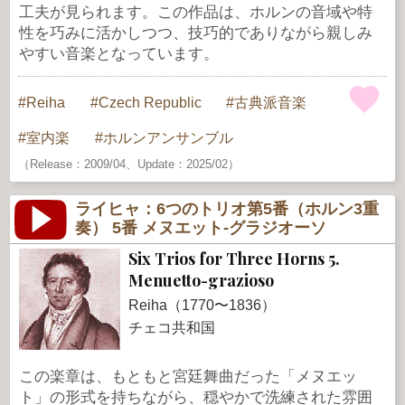
工夫が見られます。この作品は、ホルンの音域や特
性を巧みに活かしつつ、技巧的でありながら親しみ
やすい音楽となっています。
Reiha
Czech Republic
古典派音楽
室内楽
ホルンアンサンブル
（Release：2009/04、Update：2025/02）
ライヒャ：6つのトリオ第5番（ホルン3重
奏） 5番 メヌエット-グラジオーソ
Six Trios for Three Horns 5.
Menuetto-grazioso
Reiha（1770〜1836）
チェコ共和国
この楽章は、もともと宮廷舞曲だった「メヌエッ
ト」の形式を持ちながら、穏やかで洗練された雰囲