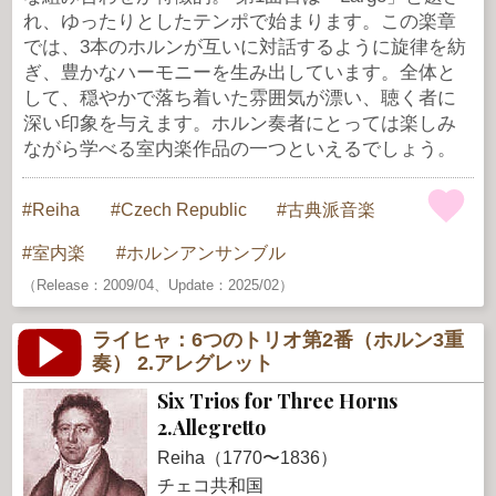
れ、ゆったりとしたテンポで始まります。この楽章
では、3本のホルンが互いに対話するように旋律を紡
ぎ、豊かなハーモニーを生み出しています。全体と
して、穏やかで落ち着いた雰囲気が漂い、聴く者に
深い印象を与えます。ホルン奏者にとっては楽しみ
ながら学べる室内楽作品の一つといえるでしょう。
Reiha
Czech Republic
古典派音楽
室内楽
ホルンアンサンブル
（Release：2009/04、Update：2025/02）
ライヒャ：6つのトリオ第2番（ホルン3重
奏） 2.アレグレット
Six Trios for Three Horns
2.Allegretto
Reiha（1770〜1836）
チェコ共和国