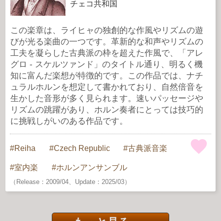
チェコ共和国
この楽章は、ライヒャの独創的な作風やリズムの遊
びが光る楽曲の一つです。革新的な和声やリズムの
工夫を凝らした古典派の枠を超えた作風で、「アレ
グロ - スケルツァンド」のタイトル通り、明るく機
知に富んだ楽想が特徴的です。この作品では、ナチ
ュラルホルンを想定して書かれており、自然倍音を
生かした音形が多く見られます。速いパッセージや
リズムの跳躍があり、ホルン奏者にとっては技巧的
に挑戦しがいのある作品です。
Reiha
Czech Republic
古典派音楽
室内楽
ホルンアンサンブル
（Release：2009/04、Update：2025/03）