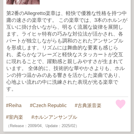
第2番のAllegretto楽章は、軽快で優雅な性格を持つ中
庸の速さの楽章です。 この楽章では、3本のホルンが
互いに掛け合いながら、明るく流麗な旋律を展開し
ます。ライヒャ特有の巧みな対位法が活かされ、各
パートが独立しながらも調和のとれたアンサンブル
を形成します。リズムには舞曲的な要素も感じら
れ、柔らかなフレーズと軽快なスタッカートが交互
に現れることで、躍動感と親しみやすさが生まれて
います。 全体的に、技術的な華やかさよりも、ホル
ンの持つ温かみのある響きを活かした楽曲であり、
心地よい流れの中に洗練された表現が光る楽章で
す。
Reiha
Czech Republic
古典派音楽
室内楽
ホルンアンサンブル
（Release：2009/04、Update：2025/02）