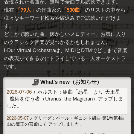
表現された名曲が、無料で全曲フル試聴できます。
現在
79人
の作曲家の
530曲
のリストの中から
様々なキーワード検索や絞込みでご試聴いただけま
す。
どこかで聴いた曲、懐かしいメロディー、お気に入り
のクラシック音楽が見つかるかもしれません。
I-Dur Virtual Orchestraは、MIDIとDTMでどこまで音楽
の表現ができるかにトライしている一人オーケストラ
です。
What's new（お知らせ）
2026-07-06
♪ ホルスト：組曲「惑星」より 天王星
−魔術を使う者（Uranus, the Magician）アップしま
した。
2026-05-07
♪ グリーグ：ペール・ギュント組曲 第1番第4曲
山の魔王の宮殿にて アップしました。