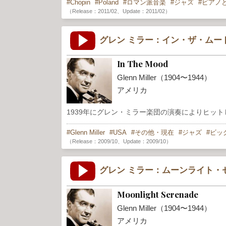
Chopin
Poland
ロマン派音楽
ジャズ
ピアノ
（Release：2011/02、Update：2011/02）
グレン ミラー：イン・ザ・ムー
In The Mood
Glenn Miller（1904〜1944）
アメリカ
1939年にグレン・ミラー楽団の演奏によりヒッ
Glenn Miller
USA
その他・現在
ジャズ
ビッ
（Release：2009/10、Update：2009/10）
グレン ミラー：ムーンライト・
Moonlight Serenade
Glenn Miller（1904〜1944）
アメリカ