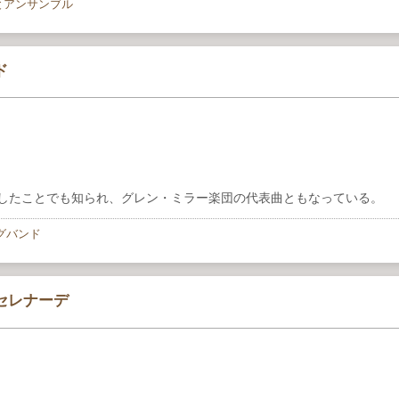
とアンサンブル
ド
トしたことでも知られ、グレン・ミラー楽団の代表曲ともなっている。
グバンド
セレナーデ