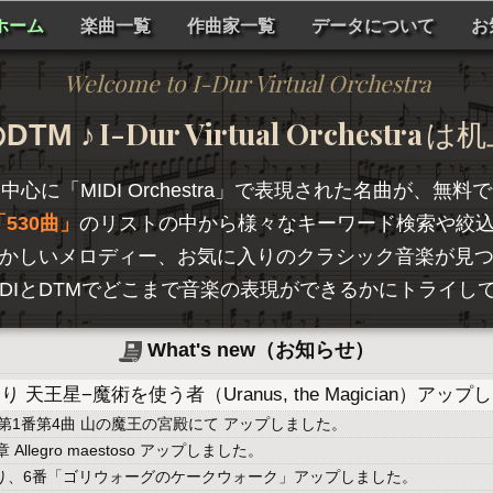
ホーム
楽曲一覧
作曲家一覧
データについて
お
Welcome to I-Dur Virtual Orchestra
I-Dur Virtual Orchestra
TM ♪
は机
を中心に「
MIDI Orchestra
」で表現された名曲が、無料で
530曲
のリストの中から様々なキーワード検索や絞
かしいメロディー、お気に入りのクラシック音楽が見
hestraは、MIDIとDTMでどこまで音楽の表現ができるかに
What's new（お知らせ）
天王星−魔術を使う者（Uranus, the Magician）アッ
第1番第4曲 山の魔王の宮殿にて アップしました。
llegro maestoso アップしました。
より、6番「ゴリウォーグのケークウォーク」アップしました。