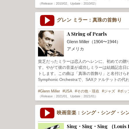
（Release：2010/02、Update：2010/02）
グレン ミラー：真珠の首飾り
A String of Pearls
Glenn Miller（1904〜1944）
アメリカ
貧乏だったミラーは恋人のへレンに、初めての贈
す。やがて彼の音楽が成功しミラーは結婚記念日
トします。この曲は「真珠の首飾り」と名付けられた。
Symphonic Orchestraで、SAXクァルテッ
Glenn Miller
USA
その他・現在
ジャズ
ポッ
（Release：2021/01、Update：2021/01）
映画音楽：シング・シング・シ
Sing・Sing・Sing （Louis