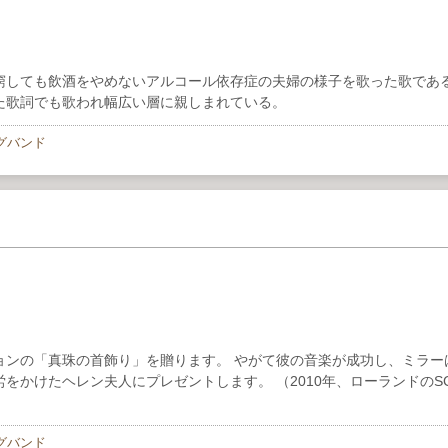
窮しても飲酒をやめないアルコール依存症の夫婦の様子を歌った歌であ
た歌詞でも歌われ幅広い層に親しまれている。
グバンド
ョンの「真珠の首飾り」を贈ります。 やがて彼の音楽が成功し、ミラー
かけたヘレン夫人にプレゼントします。 （2010年、ローランドのSC-
グバンド