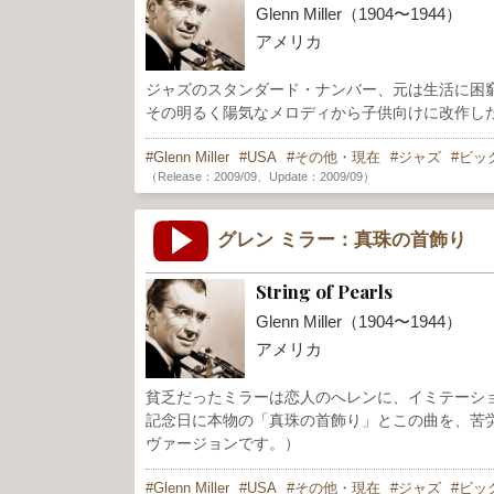
Glenn Miller（1904〜1944）
アメリカ
ジャズのスタンダード・ナンバー、元は生活に困
その明るく陽気なメロディから子供向けに改作し
Glenn Miller
USA
その他・現在
ジャズ
ビッ
（Release：2009/09、Update：2009/09）
グレン ミラー：真珠の首飾り
String of Pearls
Glenn Miller（1904〜1944）
アメリカ
貧乏だったミラーは恋人のへレンに、イミテーシ
記念日に本物の「真珠の首飾り」とこの曲を、苦労を
ヴァージョンです。）
Glenn Miller
USA
その他・現在
ジャズ
ビッ