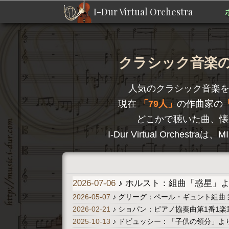
I-Dur Virtual Orchestra
クラシック音楽のD
人気のクラシック音楽
現在
79人
の作曲家の
どこかで聴いた曲、懐
I-Dur Virtual Orc
2026-07-06
♪ ホルスト：組曲「惑星」より 
2026-05-07
♪ グリーグ：ペール・ギュント組曲 
2026-02-21
♪ ショパン：ピアノ協奏曲第1番1楽章 A
2025-10-13
♪ ドビュッシー：「子供の領分」