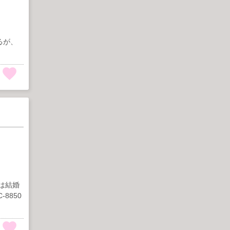
るが、
は結婚
8850