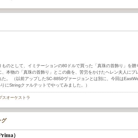
りものとして、イミテーションの80ドルで買った「真珠の首飾り」を贈
に、本物の「真珠の首飾り」とこの曲を、苦労をかけたヘレン夫人にプ
 （以前アップしたSC-8850ヴァージョンとは別に、今回はEastWe
トの代わりにStringクァルテットでやってみました。）
プスオーケストラ
ング
 Prima）