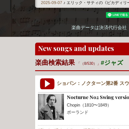
2025-09-07
♪ エリック・サティの《ピカディリ
楽曲データは決済代行会社
New songs and updates
楽曲検索結果
#ジャズ
（8/530）
ショパン：ノクターン第2番 ス
Nocturne No2 Swing versi
Chopin（1810〜1849）
ポーランド