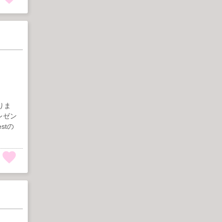
りま
レゼン
stの