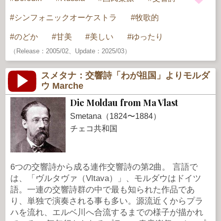
シンフォニックオーケストラ
牧歌的
のどか
甘美
美しい
ゆったり
（Release：2005/02、Update：2025/03）
スメタナ：交響詩「わが祖国」よりモルダ
ウ Marche
Die Moldau from Ma Vlast
Smetana（1824〜1884）
チェコ共和国
6つの交響詩から成る連作交響詩の第2曲。 言語で
は、「ヴルタヴァ（Vltava）」、モルダウはドイツ
語。一連の交響詩群の中で最も知られた作品であ
り、単独で演奏される事も多い。源流近くからプラ
ハを流れ、エルベ川へ合流するまでの様子が描かれ