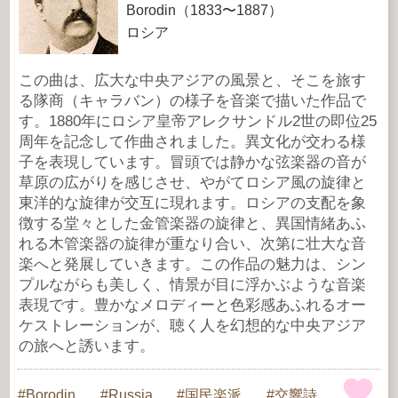
Borodin（1833〜1887）
ロシア
この曲は、広大な中央アジアの風景と、そこを旅す
る隊商（キャラバン）の様子を音楽で描いた作品で
す。1880年にロシア皇帝アレクサンドル2世の即位25
周年を記念して作曲されました。異文化が交わる様
子を表現しています。冒頭では静かな弦楽器の音が
草原の広がりを感じさせ、やがてロシア風の旋律と
東洋的な旋律が交互に現れます。ロシアの支配を象
徴する堂々とした金管楽器の旋律と、異国情緒あふ
れる木管楽器の旋律が重なり合い、次第に壮大な音
楽へと発展していきます。この作品の魅力は、シン
プルながらも美しく、情景が目に浮かぶような音楽
表現です。豊かなメロディーと色彩感あふれるオー
ケストレーションが、聴く人を幻想的な中央アジア
の旅へと誘います。
Borodin
Russia
国民楽派
交響詩