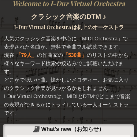
Welcome to I-Dur Virtual Orchestra
クラシック音楽のDTM ♪
I-Dur Virtual Orchestra
は机上のオーケストラ
人気のクラシック音楽を中心に「
MIDI Orchestra
」で
表現された名曲が、無料で全曲フル試聴できます。
現在
79人
の作曲家の
530曲
のリストの中から
様々なキーワード検索や絞込みでご試聴いただけま
す。
どこかで聴いた曲、懐かしいメロディー、お気に入り
のクラシック音楽が見つかるかもしれません。
I-Dur Virtual Orchestraは、MIDIとDTMでどこまで音楽
の表現ができるかにトライしている一人オーケストラ
です。
What's new（お知らせ）