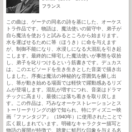
フランス
この曲は、ゲーテの同名の詩を基にした、オーケス
トラ作品です。物語は、魔法使いの留守中、弟子が
自ら魔法を使おうと試みるところから始まります。
水を運ばせるために箒（ほうき）に命を与えます
が、制御不能になり、水浸しになる大混乱を引き起
こします。最終的に帰宅した魔法使いが事態を収拾
し、弟子を叱りつけるという筋書きです。デュカス
は、このエピソードを生き生きとした音楽で描き出
しました。序奏は魔法の神秘的な雰囲気を醸し出
し、箒が動き始める場面では軽快で躍動感あるリズ
ムが登場します。混乱が増すにつれ、音楽はドラマ
チックに高まり、最後には落ち着きを取り戻しま
す。この作品は、巧みなオーケストレーションとス
トーリーテリングの妙で知られ、特にディズニー映
画『ファンタジア』（1940年）に使用されたことで
広く親しまれています。明確なキャラクター描写と
物語の展開が特徴で、聴衆に鮮烈な印象を与える名