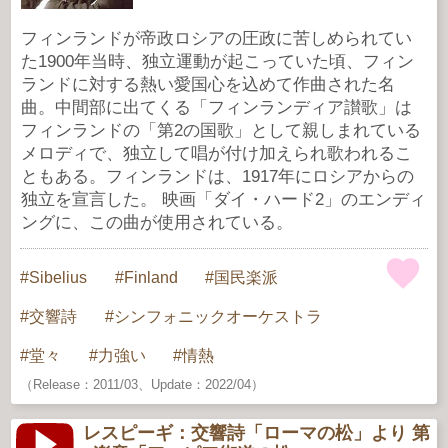
フィンランドが帝政ロシアの圧政に苦しめられてい
た1900年当時、独立運動が起こっていた頃、フィン
ランドに対する熱い愛国心を込めて作曲された名
曲。中間部に出てくる「フィンランディア讃歌」は
フィンランドの「第2の国歌」として親しまれている
メロディで、独立して唱が付け加えられ歌われるこ
ともある。フィンランドは、1917年にロシアからの
独立を宣言した。 映画「ダイ・ハード2」のエンディ
ングに、この曲が使用されている。
Sibelius
Finland
国民楽派
交響詩
シンフォニックオーケストラ
堂々
力強い
情熱
（Release：2011/03、Update：2022/04）
レスピーギ：交響詩「ローマの松」より 第