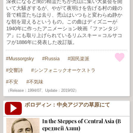
深夜になると闇の精霊たちが禿山に集い大宴会を開
いて大騒ぎするが、やがて夜明けを告げる村の鐘の
音で精霊たちは去り、禿山はいつもと変わらぬ静か
な朝を迎えるというもの。この曲はディズニーが
1940年に作ったアニメーション映画『ファンタジ
ア』にも取り上げられているリムスキー＝コルサコ
フが1886年に発表した改訂版。
Mussorgsky
Russia
国民楽派
交響詩
シンフォニックオーケストラ
不安
不気味
（Release：1994/07、Update：2019/02）
ボロディン：中央アジアの草原にて
In the Steppes of Central Asia (В
средней Азии)