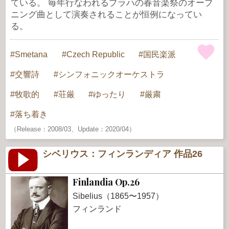
ている。 毎年行なわれるプラハの春音楽祭のオープ
ニング曲として演奏されることが恒例になってい
る。
Smetana
Czech Republic
国民楽派
交響詩
シンフォニックオーケストラ
牧歌的
荘厳
ゆったり
厳粛
落ち着き
（Release：2008/03、Update：2020/04）
シベリウス：フィンランディア 作品26
Finlandia Op.26
Sibelius（1865〜1957）
フィンランド