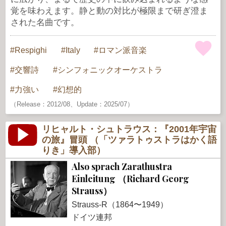
覚を味わえます。静と動の対比が極限まで研ぎ澄ま
された名曲です。
Respighi
Italy
ロマン派音楽
交響詩
シンフォニックオーケストラ
力強い
幻想的
（Release：2012/08、Update：2025/07）
リヒャルト・シュトラウス：『2001年宇宙
の旅』冒頭 （「ツァラトゥストラはかく語
りき」導入部）
Also sprach Zarathustra
Einleitung （Richard Georg
Strauss）
Strauss-R（1864〜1949）
ドイツ連邦