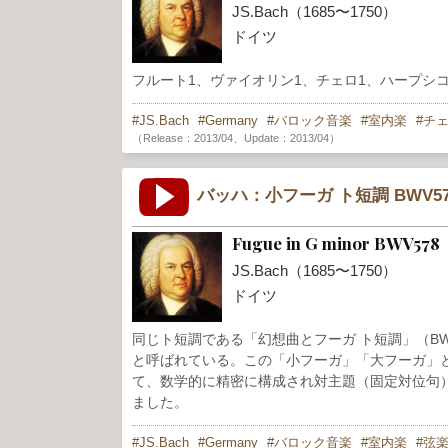
JS.Bach（1685〜1750）
ドイツ
フルート1、ヴァイオリン1、チェロ1、ハープシコード1
JS.Bach
Germany
バロック音楽
室内楽
チ
（Release：2013/04、Update：2013/04）
バッハ：小フーガ ト短調 BWV57
Fugue in G minor BWV578
JS.Bach（1685〜1750）
ドイツ
同じト短調である「幻想曲とフーガ ト短調」（B
と呼ばれている。この「小フーガ」「大フーガ」と
て、数学的に精密に構成され対主題（固定対位句
ました。
JS.Bach
Germany
バロック音楽
室内楽
弦