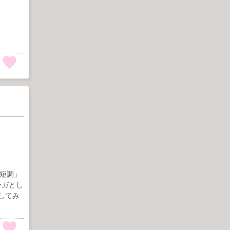
ト短調」
ーガとし
してみ