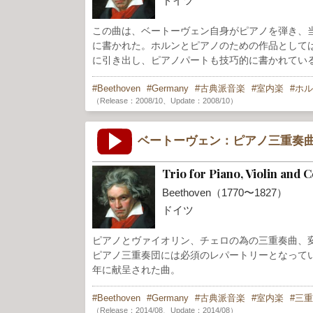
ドイツ
この曲は、ベートーヴェン自身がピアノを弾き、
に書かれた。ホルンとピアノのための作品として
に引き出し、ピアノパートも技巧的に書かれてい
Beethoven
Germany
古典派音楽
室内楽
ホル
（Release：2008/10、Update：2008/10）
ベートーヴェン：ピアノ三重奏曲
Trio for Piano, Violin and 
Beethoven（1770〜1827）
ドイツ
ピアノとヴァイオリン、チェロの為の三重奏曲、変
ピアノ三重奏団には必須のレパートリーとなってい
年に献呈された曲。
Beethoven
Germany
古典派音楽
室内楽
三重
（Release：2014/08、Update：2014/08）