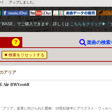
ー》、アップしました。
「BASE」でご購入できます。詳しくは
こちらをクリック▶︎
？
楽曲の検索
✖ 検索をリセットする
上のアリア
II. Air BWV1068
「アリア」楽章に付けられた愛称、19世紀後半にアウグスト・ウィルヘ