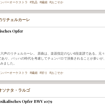
ェンバーオーケストラ
気品
繊細
おごそか
のリチェルカーレ
isches Opfer
ら六声のリチェルカーレ。 原曲は、楽器指定のない6段楽譜である。元
であり、バッハの時代を考慮してチェンバロで演奏されることが多いが
してみました。
ェンバーオーケストラ
繊細
祈り
おごそか
オソナタ・ラルゴ
sikalisches Opfer BWV 1079