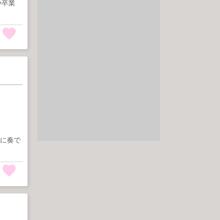
や卒業
うに奏で