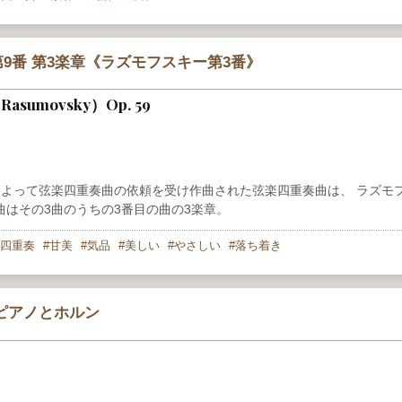
9番 第3楽章《ラズモフスキー第3番》
3（Rasumovsky）Op. 59
爵の依頼によって弦楽四重奏曲の依頼を受け作曲された弦楽四重奏曲は、 ラズモ
の曲はその3曲のうちの3番目の曲の3楽章。
四重奏
甘美
気品
美しい
やさしい
落ち着き
ピアノとホルン