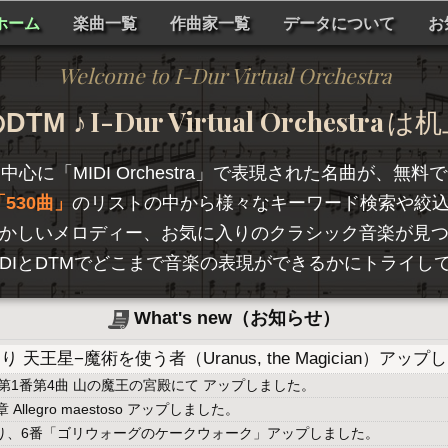
ホーム
楽曲一覧
作曲家一覧
データについて
お
Welcome to I-Dur Virtual Orchestra
I-Dur Virtual Orchestra
TM ♪
は机
を中心に「
MIDI Orchestra
」で表現された名曲が、無料で
530曲
のリストの中から様々なキーワード検索や絞
かしいメロディー、お気に入りのクラシック音楽が見
hestraは、MIDIとDTMでどこまで音楽の表現ができるかに
What's new（お知らせ）
天王星−魔術を使う者（Uranus, the Magician）アッ
第1番第4曲 山の魔王の宮殿にて アップしました。
llegro maestoso アップしました。
より、6番「ゴリウォーグのケークウォーク」アップしました。