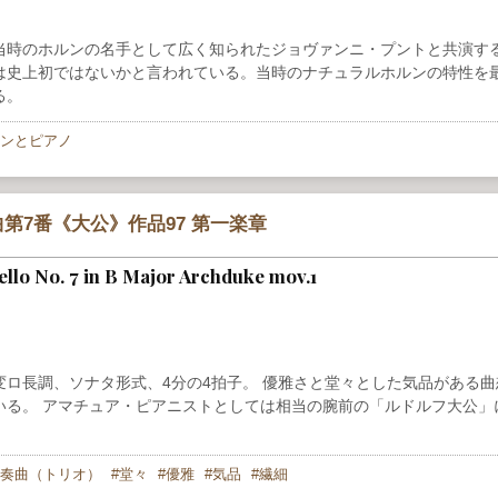
当時のホルンの名手として広く知られたジョヴァンニ・プントと共演す
は史上初ではないかと言われている。当時のナチュラルホルンの特性を
る。
ンとピアノ
第7番《大公》作品97 第一楽章
Cello No. 7 in B Major Archduke mov.1
ロ長調、ソナタ形式、4分の4拍子。 優雅さと堂々とした気品がある曲
る。 アマチュア・ピアニストとしては相当の腕前の「ルドルフ大公」に
奏曲（トリオ）
堂々
優雅
気品
繊細