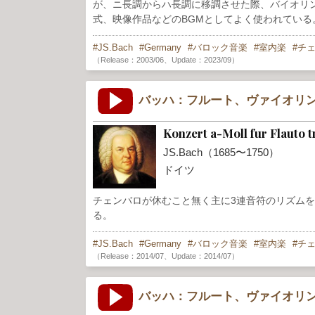
が、ニ長調からハ長調に移調させた際、バイオリ
式、映像作品などのBGMとしてよく使われている
JS.Bach
Germany
バロック音楽
室内楽
チ
（Release：2003/06、Update：2023/09）
バッハ：フルート、ヴァイオリン
Konzert a-Moll fur Flauto 
JS.Bach（1685〜1750）
ドイツ
チェンバロが休むこと無く主に3連音符のリズム
る。
JS.Bach
Germany
バロック音楽
室内楽
チ
（Release：2014/07、Update：2014/07）
バッハ：フルート、ヴァイオリン