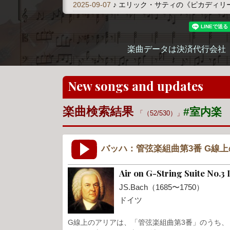
2025-09-07
♪ エリック・サティの《ピカディリ
楽曲データは決済代行会社
New songs and updates
楽曲検索結果
#室内楽
（52/530）
バッハ：管弦楽組曲第3番 G線
Air on G-String Suite No.3 
JS.Bach（1685〜1750）
ドイツ
G線上のアリアは、「管弦楽組曲第3番」のうち、