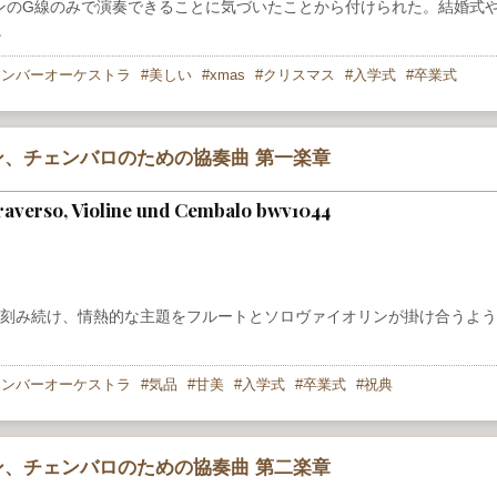
ンのG線のみで演奏できることに気づいたことから付けられた。結婚式
。
ェンバーオーケストラ
美しい
xmas
クリスマス
入学式
卒業式
、チェンバロのための協奏曲 第一楽章
traverso, Violine und Cembalo bwv1044
を刻み続け、情熱的な主題をフルートとソロヴァイオリンが掛け合うよ
ェンバーオーケストラ
気品
甘美
入学式
卒業式
祝典
、チェンバロのための協奏曲 第二楽章