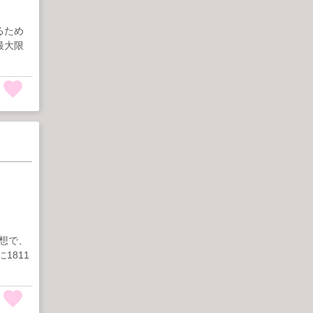
るため
最大限
想で、
1811