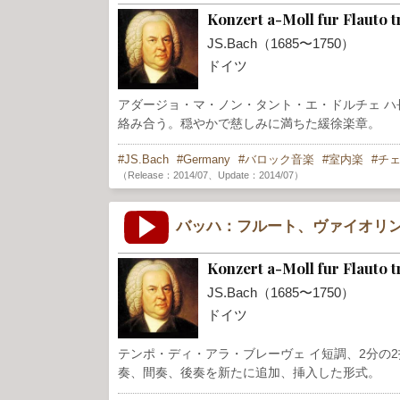
Konzert a-Moll fur Flauto 
JS.Bach（1685〜1750）
ドイツ
アダージョ・マ・ノン・タント・エ・ドルチェ ハ
絡み合う。穏やかで慈しみに満ちた緩徐楽章。
JS.Bach
Germany
バロック音楽
室内楽
チ
（Release：2014/07、Update：2014/07）
バッハ：フルート、ヴァイオリン
Konzert a-Moll fur Flauto t
JS.Bach（1685〜1750）
ドイツ
テンポ・ディ・アラ・ブレーヴェ イ短調、2分の2
奏、間奏、後奏を新たに追加、挿入した形式。