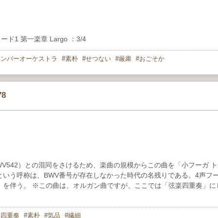
 第一楽章 Largo ：3/4
ェンバーオーケストラ
素朴
せつない
厳粛
おごそか
8
WV542）との混同をさけるため、楽曲の規模からこの曲を「小フーガ 
いう呼称は、BWV番号が存在しなかった時代の名残りである。4声フ
）を伴う。 ※この曲は、オルガン曲ですが、ここでは「弦楽四重奏」に
楽四重奏
素朴
気品
繊細