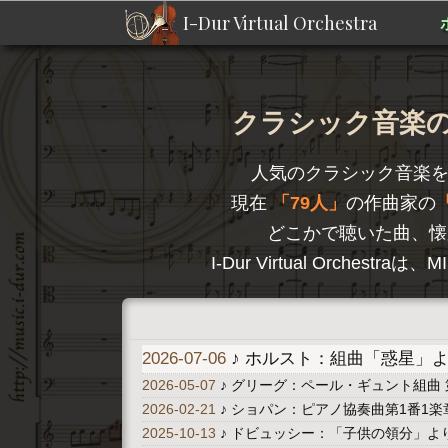
I-Dur Virtual Orchestra
クラシック音楽のD
人気のクラシック音楽
現在
79人
の作曲家の
どこかで聴いた曲、懐
I-Dur Virtual Orc
2026-07-06
♪ ホルスト：組曲「惑星」より 
2026-05-07
♪ グリーグ：ペール・ギュント組曲 
2026-02-21
♪ ショパン：ピアノ協奏曲第1番1楽章 A
2025-10-13
♪ ドビュッシー：「子供の領分」