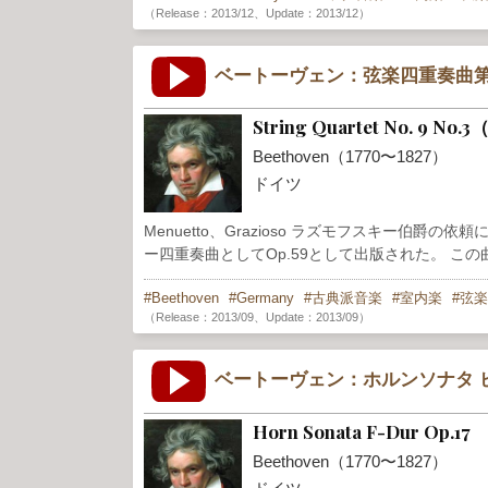
（Release：2013/12、Update：2013/12）
ベートーヴェン：弦楽四重奏曲第
String Quartet No. 9 No.
Beethoven（1770〜1827）
ドイツ
Menuetto、Grazioso ラズモフスキー伯
ー四重奏曲としてOp.59として出版された。 こ
Beethoven
Germany
古典派音楽
室内楽
弦楽
（Release：2013/09、Update：2013/09）
ベートーヴェン：ホルンソナタ 
Horn Sonata F-Dur Op.17
Beethoven（1770〜1827）