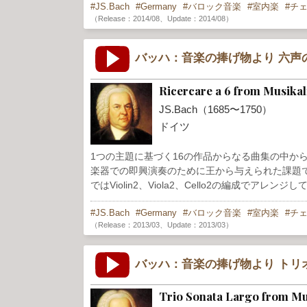
JS.Bach
Germany
バロック音楽
室内楽
チ
（Release：2014/08、Update：2014/08）
バッハ：音楽の捧げ物より 六声
Ricercare a 6 from Musikal
JS.Bach（1685〜1750）
ドイツ
1つの主題に基づく16の作品からなる曲集の中か
楽器での即興演奏のために王から与えられた課題
ではViolin2、Viola2、Cello2の編成でアレンジ
JS.Bach
Germany
バロック音楽
室内楽
チ
（Release：2013/03、Update：2013/03）
バッハ：音楽の捧げ物より トリ
Trio Sonata Largo from Mu