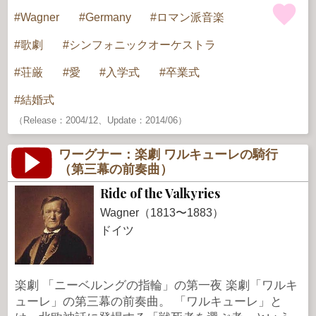
Wagner
Germany
ロマン派音楽
歌劇
シンフォニックオーケストラ
荘厳
愛
入学式
卒業式
結婚式
（Release：2004/12、Update：2014/06）
ワーグナー：楽劇 ワルキューレの騎行
（第三幕の前奏曲）
Ride of the Valkyries
Wagner（1813〜1883）
ドイツ
楽劇 「ニーベルングの指輪」の第一夜 楽劇「ワルキ
ューレ」の第三幕の前奏曲。 「ワルキューレ」と