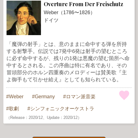
Overture From Der Freischutz
Weber（1786〜1826）
ドイツ
「魔弾の射手」とは、意のままに命中する弾を所持
する射撃手。伝説では7発中6発は射手の望むところ
に必ず命中するが、残りの1発は悪魔の望む箇所へ命
中するとされる。この序曲は特に有名であり、その
冒頭部分のホルン四重奏のメロディーは賛美歌『主
よ御手もて引かせ給え』としても知られている。
Weber
Germany
ロマン派音楽
歌劇
シンフォニックオーケストラ
（Release：2020/12、Update：2020/12）