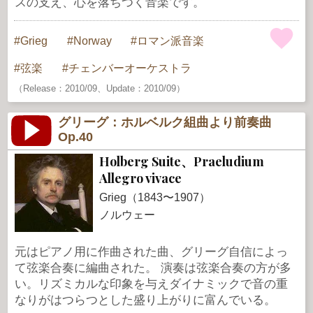
スの支え、心を落ちつく音楽です。
Grieg
Norway
ロマン派音楽
弦楽
チェンバーオーケストラ
（Release：2010/09、Update：2010/09）
グリーグ：ホルベルク組曲より前奏曲
Op.40
Holberg Suite、Praeludium
Allegro vivace
Grieg（1843〜1907）
ノルウェー
元はピアノ用に作曲された曲、グリーグ自信によっ
て弦楽合奏に編曲された。 演奏は弦楽合奏の方が多
い。リズミカルな印象を与えダイナミックで音の重
なりがはつらつとした盛り上がりに富んでいる。