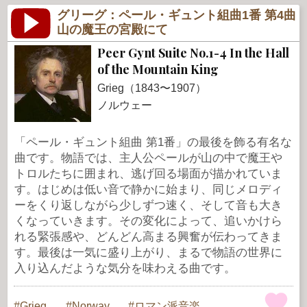
グリーグ：ペール・ギュント組曲1番 第4曲
山の魔王の宮殿にて
Peer Gynt Suite No.1-4 In the Hall
of the Mountain King
Grieg（1843〜1907）
ノルウェー
「ペール・ギュント組曲 第1番」の最後を飾る有名な
曲です。物語では、主人公ペールが山の中で魔王や
トロルたちに囲まれ、逃げ回る場面が描かれていま
す。はじめは低い音で静かに始まり、同じメロディ
ーをくり返しながら少しずつ速く、そして音も大き
くなっていきます。その変化によって、追いかけら
れる緊張感や、どんどん高まる興奮が伝わってきま
す。最後は一気に盛り上がり、まるで物語の世界に
入り込んだような気分を味わえる曲です。
Grieg
Norway
ロマン派音楽