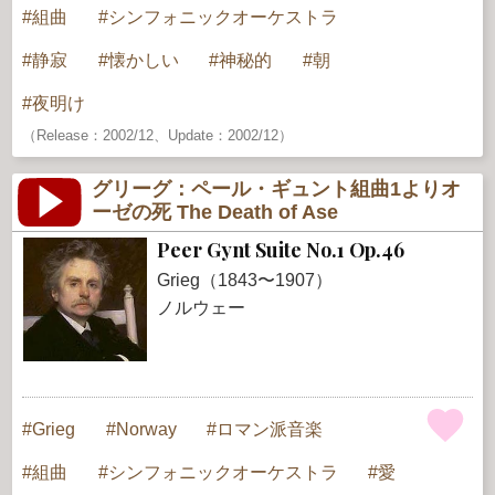
組曲
シンフォニックオーケストラ
静寂
懐かしい
神秘的
朝
夜明け
（Release：2002/12、Update：2002/12）
グリーグ：ペール・ギュント組曲1よりオ
ーゼの死 The Death of Ase
Peer Gynt Suite No.1 Op.46
Grieg（1843〜1907）
ノルウェー
Grieg
Norway
ロマン派音楽
組曲
シンフォニックオーケストラ
愛