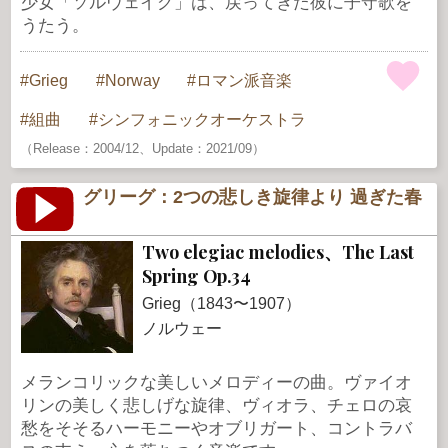
少女「ソルヴェイグ」は、戻ってきた彼に子守歌を
うたう。
Grieg
Norway
ロマン派音楽
組曲
シンフォニックオーケストラ
（Release：2004/12、Update：2021/09）
グリーグ：2つの悲しき旋律より 過ぎた春
Two elegiac melodies、The Last
Spring Op.34
Grieg（1843〜1907）
ノルウェー
メランコリックな美しいメロディーの曲。ヴァイオ
リンの美しく悲しげな旋律、ヴィオラ、チェロの哀
愁をそそるハーモニーやオブリガート、コントラバ