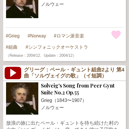
ノルウェー
Grieg
Norway
ロマン派音楽
組曲
シンフォニックオーケストラ
（Release：2004/12、Update：2004/12）
グリーグ：ペール・ギュント組曲2より 第4
曲「ソルヴェイグの歌」（イ短調）
Solveig's Song from Peer Gynt
Suite No.2 Op.55
Grieg（1843〜1907）
ノルウェー
放浪の旅に出たペール・ギュントを待ち続けた村の