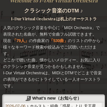
Welcome to I-Dur Virtual Orchestra
クラシック音楽のDTM ♪
I-Dur Virtual Orchestra
は机上のオーケストラ
人気のクラシック音楽を中心に「
MIDI Orchestra
」で
表現された名曲が、無料で全曲フル試聴できます。
現在
79人
の作曲家の
530曲
のリストの中から
様々なキーワード検索や絞込みでご試聴いただけま
す。
どこかで聴いた曲、懐かしいメロディー、お気に入り
のクラシック音楽が見つかるかもしれません。
I-Dur Virtual Orchestraは、MIDIとDTMでどこまで音楽
の表現ができるかにトライしている一人オーケストラ
です。
What's new（お知らせ）
2026-07-06
♪ ホルスト：組曲「惑星」より 天王星